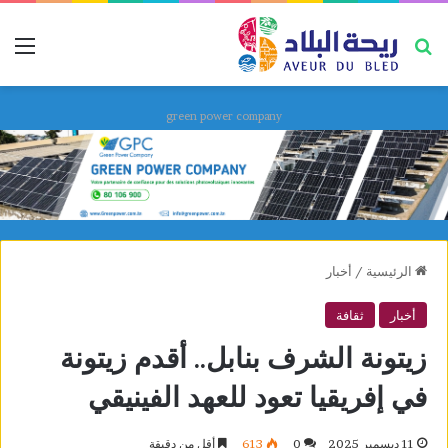
بحث عن
قائ
green power company
الرئيسية
/
أخبار
أخبار
ثقافة
زيتونة الشرف بنابل.. أقدم زيتونة
في إفريقيا تعود للعهد الفينيقي
11 ديسمبر 2025
0
613
أقل من دقيقة