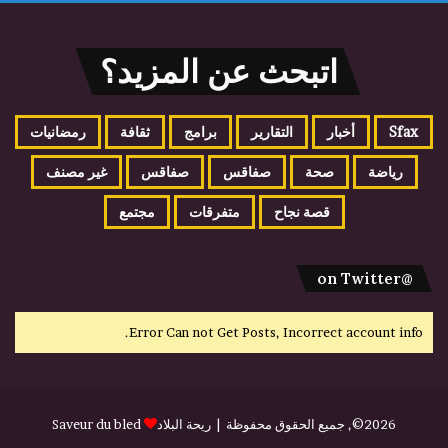
اتبحث عن المزيد؟
Sfax
أخبار
التقارير
برامج
ثقافة
رمضانيات
رياضة
صحة
صفاقس
صفاقس
غير مصنف
قصة نجاح
متفرقات
مجتمع
@on Twitter
Error Can not Get Posts, Incorrect account info.
2026©, جميع الحقوق محفوظة |
ريحة البلاد
Saveur du bled