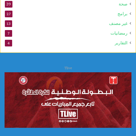
صحة
39
برامج
27
غير مصنف
13
رمضانيات
7
التقارير
4
Tlive