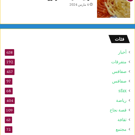
6 مارس 2024
فئات
أخبار
638
متفرقات
192
صفاقس
457
صفاقس
97
sfax
68
رياضة
404
قصة نجاح
109
ثقافة
63
مجتمع
72