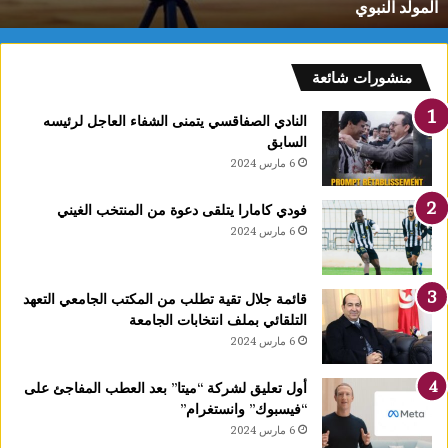
المولد النبوي
و25
س
وت
كرى
لمولد
منشورات شائعة
لنبوي
النادي الصفاقسي يتمنى الشفاء العاجل لرئيسه
السابق
6 مارس 2024
فودي كامارا يتلقى دعوة من المنتخب الغيني
6 مارس 2024
قائمة جلال تقية تطلب من المكتب الجامعي التعهد
التلقائي بملف انتخابات الجامعة
6 مارس 2024
أول تعليق لشركة “ميتا” بعد العطب المفاجئ على
“فيسبوك” وانستغرام”
6 مارس 2024