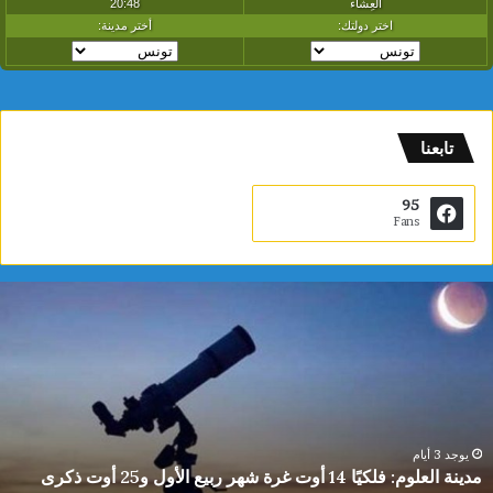
تابعنا
95
Fans
دينة
ي
لعلوم:
ا
لكيًا
ت
1
ب
وت
ا
رة
ا
هر
ل
بيع
ت
يوجد 3 أيام
مدينة العلوم: فلكيًا 14 أوت غرة شهر ربيع الأول و25 أوت ذكرى
لأول
0