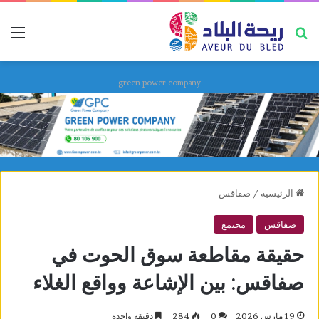
بحث عن
قائ
green power company
الرئيسية
/
صفاقس
صفاقس
مجتمع
حقيقة مقاطعة سوق الحوت في
صفاقس: بين الإشاعة وواقع الغلاء
19 مارس 2026
0
284
دقيقة واحدة