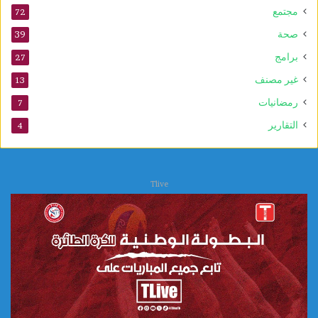
مجتمع
72
صحة
39
برامج
27
غير مصنف
13
رمضانيات
7
التقارير
4
Tlive