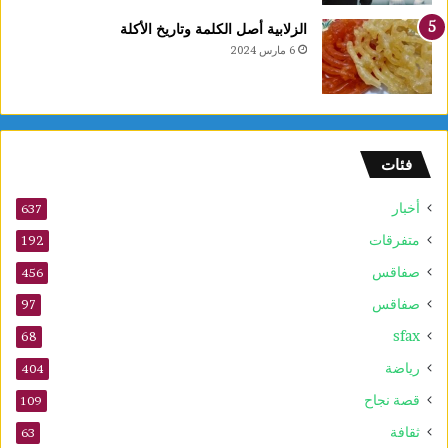
الزلابية أصل الكلمة وتاريخ الأكلة
6 مارس 2024
فئات
أخبار
637
متفرقات
192
صفاقس
456
صفاقس
97
sfax
68
رياضة
404
قصة نجاح
109
ثقافة
63