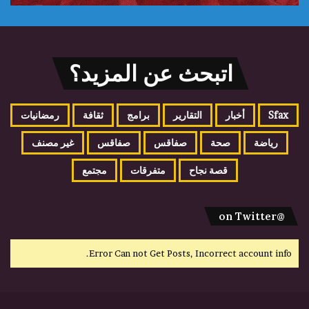
اتبحث عن المزيد؟
Sfax
أخبار
التقارير
برامج
ثقافة
رمضانيات
رياضة
صحة
صفاقس
صفاقس
غير مصنف
قصة نجاح
متفرقات
مجتمع
@on Twitter
Error Can not Get Posts, Incorrect account info.