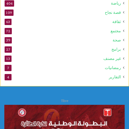
رياضة
404
قصة نجاح
109
ثقافة
63
مجتمع
72
صحة
39
برامج
27
غير مصنف
13
رمضانيات
7
التقارير
4
Tlive