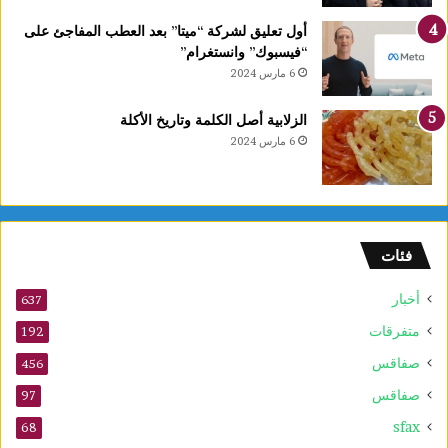
أول تعليق لشركة “ميتا” بعد العطب المفاجئ على
“فيسبوك” وانستغرام”
6 مارس 2024
الزلابية أصل الكلمة وتاريخ الأكلة
6 مارس 2024
فئات
أخبار
637
متفرقات
192
صفاقس
456
صفاقس
97
sfax
68