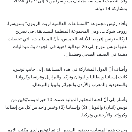
وقد انتظمت المسابقة بجينيف بسويسرا من 6 إلى 9 ماي 2024
بمشاركة 14 دولة.
وأفاد رئيس مجموعة “المسابقات العالمية لزيت الزيتون” بسويسرا،
رؤوف شوكات، وهي المجموعة المنظمة للمسابقة، في تصريح
لوكالة تونس إفريقيا للأنباء، الخميس، بأنّ الميداليات، التي تحصلت
عليها تونس تتوزع إلى 26 ميدالية ذهبية في الجودة و4 ميداليات
ذهبية في الصنف الصحي وفضيتان.
وأضاف أنّ الدول المشاركة في هذه المسابقة، إلى جانب تونس،
كانت إسبانيا وإيطاليا واليونان وتركيا والبرازيل وفرنسا وكرواتيا
والسعودية والمغرب والأردن والجزائر وليبيا والبرتغال.
وأشار إلى أنّ لجنة التحكيم الدولية ضمت 10 خبراء ومتذوّقين من
تونس (اثنان) واليونان (2) وإسبانيا (2) وخبير واحد من كل من إيطاليا
وكرواتيا والأرجنتين وتركيا.
وجرت هذه المسابقة بحضور السفير الدائم لتونس لدى مكتب الامم