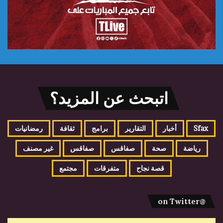
اتبحث عن المزيد؟
Sfax
أخبار
التقارير
برامج
ثقافة
رمضانيات
رياضة
صحة
صفاقس
صفاقس
غير مصنف
قصة نجاح
متفرقات
مجتمع
@on Twitter