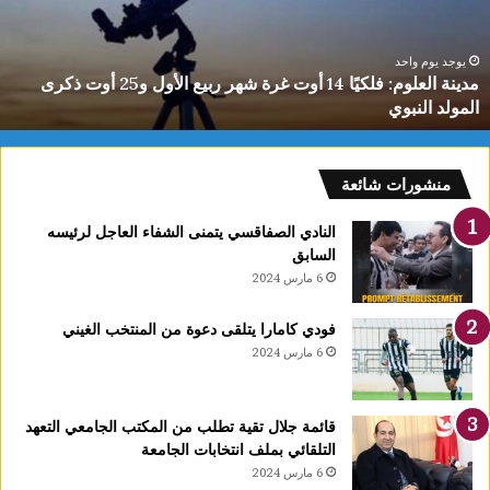
رة
ا
هر
ل
بيع
ت
يوجد يوم واحد
مدينة العلوم: فلكيًا 14 أوت غرة شهر ربيع الأول و25 أوت ذكرى
لأول
0
المولد النبوي
و25
س
وت
كرى
لمولد
منشورات شائعة
لنبوي
النادي الصفاقسي يتمنى الشفاء العاجل لرئيسه
السابق
6 مارس 2024
فودي كامارا يتلقى دعوة من المنتخب الغيني
6 مارس 2024
قائمة جلال تقية تطلب من المكتب الجامعي التعهد
التلقائي بملف انتخابات الجامعة
6 مارس 2024