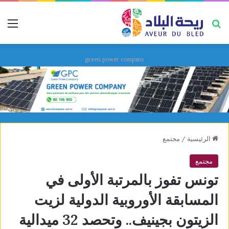
بحث عن
قائ
green power company
الرئيسية
/
مجتمع
مجتمع
تونس تفوز بالمرتبة الأولى في
المسابقة الأوروبية الدولية لزيت
الزيتون بجينيف.. وتحصد 32 ميدالية