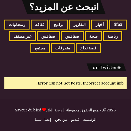
اتبحث عن المزيد؟
Sfax
أخبار
التقارير
برامج
ثقافة
رمضانيات
رياضة
صحة
صفاقس
صفاقس
غير مصنف
قصة نجاح
متفرقات
مجتمع
@on Twitter
Error Can not Get Posts, Incorrect account info.
2026©, جميع الحقوق محفوظة |
ريحة البلاد
Saveur du bled
الرئيسية
فيديو
من نحن
إتصل بنـــا