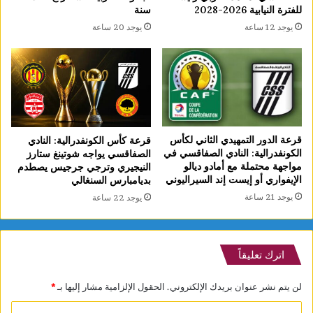
للفترة النيابية 2026-2028
سنة
يوجد 12 ساعة
يوجد 20 ساعة
قرعة الدور التمهيدي الثاني لكأس
قرعة كأس الكونفدرالية: النادي
الكونفدرالية: النادي الصفاقسي في
الصفاقسي يواجه شوتينغ ستارز
مواجهة محتملة مع أمادو ديالو
النيجيري وترجي جرجيس يصطدم
الإيفواري أو إيست إند السيراليوني
بديامبارس السنغالي
يوجد 21 ساعة
يوجد 22 ساعة
اترك تعليقاً
لن يتم نشر عنوان بريدك الإلكتروني.
الحقول الإلزامية مشار إليها بـ
*
ا