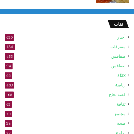
فئات
أخبار
630
متفرقات
186
صفاقس
453
صفاقس
94
sfax
65
رياضة
403
قصة نجاح
108
ثقافة
63
مجتمع
70
صحة
38
برامج
27