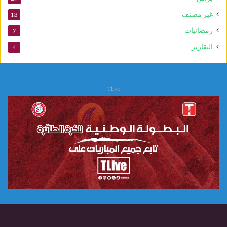
غير مصنف
13
رمضانيات
7
التقارير
4
Tlive