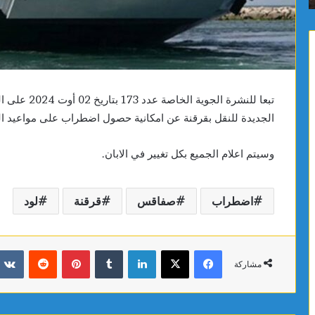
بداية
J100
من
ظهر
اليوم
الجديدة للنقل بقرقنة عن امكانية حصول اضطراب على مواعيد السفرات ا
وسيتم اعلام الجميع بكل تغيير في الابان.
اضطراب
صفاقس
قرقنة
لود
فيسبوك
X
لينكدإن
بينتيريست
مشاركة