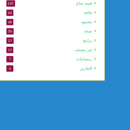
قصة نجاح
107
ثقافة
63
مجتمع
68
صحة
36
برامج
27
غير مصنف
13
رمضانيات
7
التقارير
4