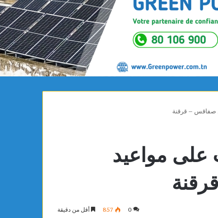
 صفاقس – قرقنة
على مواعيد
رقنة
0
857
أقل من دقيقة