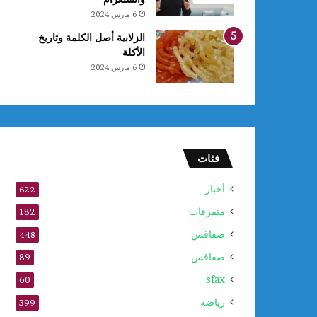
6 مارس 2024
الزلابية أصل الكلمة وتاريخ
الأكلة
6 مارس 2024
فئات
أخبار
622
متفرقات
182
صفاقس
448
صفاقس
89
sfax
60
رياضة
399