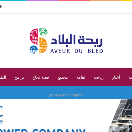
ية
أخبار
رياضة
ثقافة
مجتمع
قصة نجاح
برامج
التق
green power company