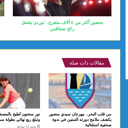
بحضور أكثر من 6 آلاف متفرج.. 'نوردو' يشعل
ركح صفاقس
مقالات ذات صلة
من قلب البحر.. مهرجان سيدي منصور
نور سحنون تُطيح بالمصنف
يكشف ملامح دورته الستين في ندوة
وتبلغ ربع نهائي بطولة سماش
صحفية استثنائية
يوجد 13 ساعة