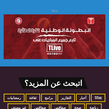
Tlive
اتبحث عن المزيد؟
Sfax
أخبار
التقارير
برامج
ثقافة
رمضانيات
رياضة
صحة
صفاقس
صفاقس
غير مصنف