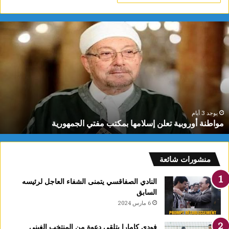
واطنة
م
وروبية
ا
علن
ف
سلامها
4
مكتب
أ
فتي
غ
لجمهورية
ش
ر
ا
يوجد 3 أيام
مواطنة أوروبية تعلن إسلامها بمكتب مفتي الجمهورية
أ
ذ
ا
منشورات شائعة
ا
النادي الصفاقسي يتمنى الشفاء العاجل لرئيسه
السابق
6 مارس 2024
فودي كامارا يتلقى دعوة من المنتخب الغيني