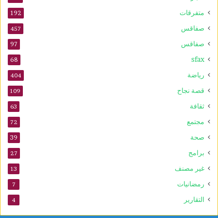
متفرقات
192
صفاقس
457
صفاقس
97
sfax
68
رياضة
404
قصة نجاح
109
ثقافة
63
مجتمع
72
صحة
39
برامج
27
غير مصنف
13
رمضانيات
7
التقارير
4