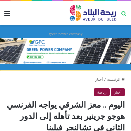
بحث عن
قائ
green power company
الرئيسية
/
أخبار
أخبار
رياضة
اليوم .. معز الشرقي يواجه الفرنسي
هوجو جرينير بعد تأهله إلى الدور
الثاني في تشالنجر فيلينا