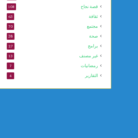
قصة نجاح
108
ثقافة
63
مجتمع
70
صحة
38
برامج
27
غير مصنف
13
رمضانيات
7
التقارير
4