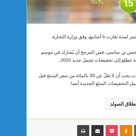
مياه الصرف الصحي والبيئة
العربية للشطرنج تحت 16
تحت
16
سنة
، محسن بن ساسي، فمن المرجح أن يُشارك في موسم
وأبرز بن ساسي أنّ التخفيضات الممنوحة من قبل أصحاب المحلات يجب أن لا تقلّ عن 20 بالمائة من سعر المنتج قبل
ل التخفيضات السلع الجديدة أيضا.
نطلاق الصولد
بوكيت
Odnoklassniki
مشاركة عبر البريد
طباعة