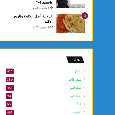
وانستغرام”
6 مارس 2024
الزلابية أصل الكلمة وتاريخ
الأكلة
6 مارس 2024
فئات
أخبار
630
متفرقات
186
صفاقس
453
صفاقس
94
sfax
65
رياضة
403