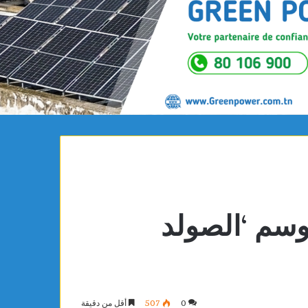
موسم ‘الصولد
0
507
أقل من دقيقة