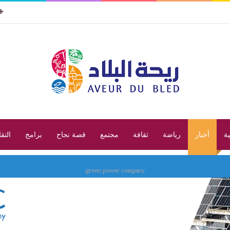
ية
أخبار
رياضة
ثقافة
مجتمع
قصة نجاح
برامج
التق
green power company