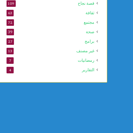
قصة نجاح
109
ثقافة
63
مجتمع
72
صحة
39
برامج
27
غير مصنف
13
رمضانيات
7
التقارير
4