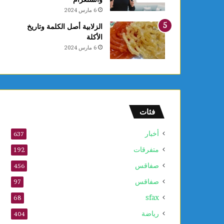
6 مارس 2024
الزلابية أصل الكلمة وتاريخ
الأكلة
6 مارس 2024
فئات
أخبار
637
متفرقات
192
صفاقس
456
صفاقس
97
sfax
68
رياضة
404