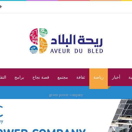
ية
أخبار
رياضة
ثقافة
مجتمع
قصة نجاح
برامج
التق
green power company