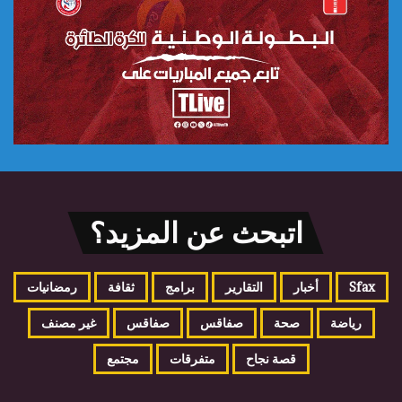
اتبحث عن المزيد؟
Sfax
أخبار
التقارير
برامج
ثقافة
رمضانيات
رياضة
صحة
صفاقس
صفاقس
غير مصنف
قصة نجاح
متفرقات
مجتمع