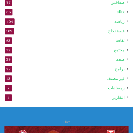
صفاقس
97
sfax
68
رياضة
404
قصة نجاح
109
ثقافة
63
مجتمع
72
صحة
39
برامج
27
غير مصنف
13
رمضانيات
7
التقارير
4
Tlive