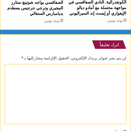
الكونفدرالية: النادي الصفاقسي في
الصفاقسي يواجه شوتينغ ستارز
مواجهة محتملة مع أمادو ديالو
النيجيري وترجي جرجيس يصطدم
الإيفواري أو إيست إند السيراليوني
بديامبارس السنغالي
يوجد يومين
يوجد يومين
اترك تعليقاً
لن يتم نشر عنوان بريدك الإلكتروني.
الحقول الإلزامية مشار إليها بـ
*
ا
ل
ت
ع
ل
ي
ق
*