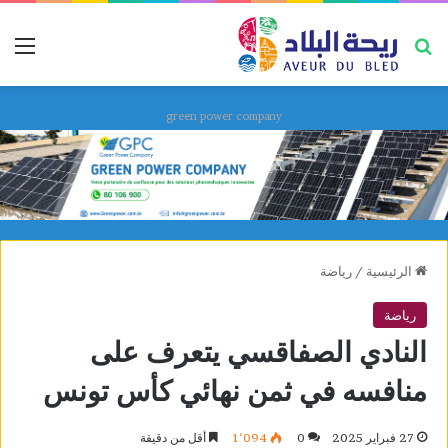
بحث عن
قائ
green power company
الرئيسية
/
رياضة
رياضة
النادي الصفاقسي يتعرف على
منافسه في ثمن نهائي كأس تونس
27 فبراير 2025
0
1٬094
أقل من دقيقة