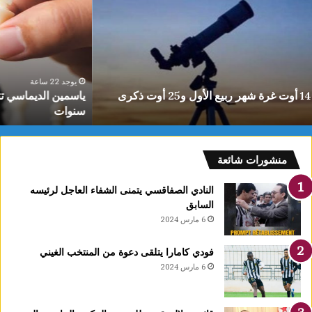
توج
ت
ذهبية
ب
لبطولة
ط
لعربية
ل
لشطرنج
ا
حت
ا
يوجد 22 ساعة
ياسمين الديماسي تتوج بذهبية البطولة العربية للشطرنج تحت 10
1
ب
سنوات
نوات
منشورات شائعة
النادي الصفاقسي يتمنى الشفاء العاجل لرئيسه
السابق
6 مارس 2024
فودي كامارا يتلقى دعوة من المنتخب الغيني
6 مارس 2024