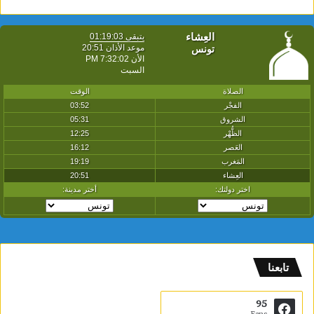
تابعنا
95