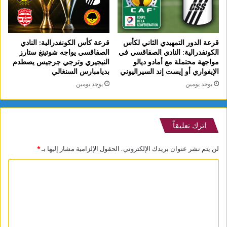
قرعة الدور التمهيدي الثاني لكأس
قرعة كأس الكونفدرالية: النادي
الكونفدرالية: النادي الصفاقسي في
الصفاقسي يواجه شوتينغ ستارز
مواجهة محتملة مع أمادو ديالو
النيجيري وترجي جرجيس يصطدم
الإيفواري أو إيست إند السيراليوني
بديامبارس السنغالي
يوجد يومين
يوجد يومين
اترك تعليقاً
لن يتم نشر عنوان بريدك الإلكتروني.
الحقول الإلزامية مشار إليها بـ
*
ا
ل
ت
ع