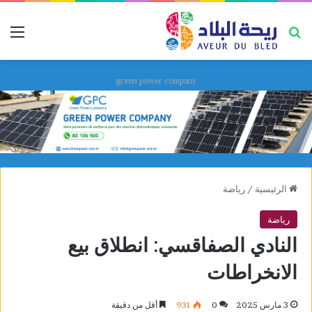
بحث عن
قائ
green power company
الرئيسية
/
رياضة
رياضة
النادي الصفاقسي: انطلاق بيع
الانخراطات
3 مارس 2025
0
931
أقل من دقيقة