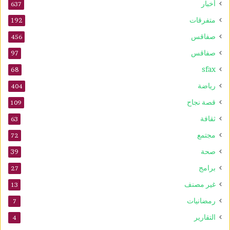
أخبار
637
متفرقات
192
صفاقس
456
صفاقس
97
sfax
68
رياضة
404
قصة نجاح
109
ثقافة
63
مجتمع
72
صحة
39
برامج
27
غير مصنف
13
رمضانيات
7
التقارير
4