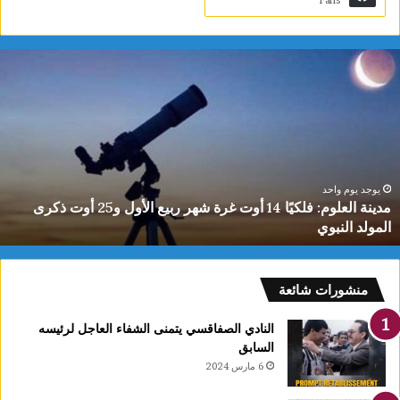
Fans
دينة
ي
لعلوم:
ا
لكيًا
ت
1
ب
وت
ا
رة
ا
هر
ل
بيع
ت
يوجد يوم واحد
مدينة العلوم: فلكيًا 14 أوت غرة شهر ربيع الأول و25 أوت ذكرى
لأول
0
المولد النبوي
و25
س
وت
كرى
لمولد
منشورات شائعة
لنبوي
النادي الصفاقسي يتمنى الشفاء العاجل لرئيسه
السابق
6 مارس 2024