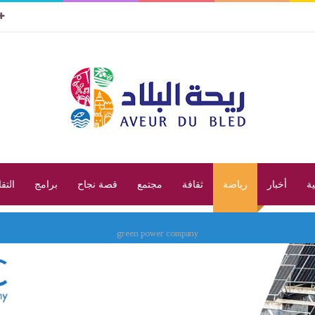
ية
أخبار
رياضة
ثقافة
مجتمع
قصة نجاح
برامج
التق
green power company