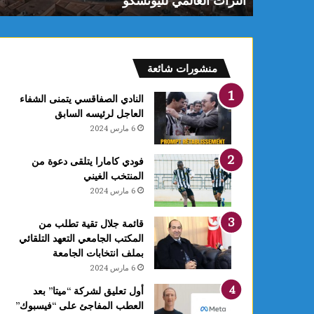
تراث العالمي لليونسكو
كلم/س بداية
لمي
س
نسكو
بداية
من
ظهر
اليوم
منشورات شائعة
النادي الصفاقسي يتمنى الشفاء
العاجل لرئيسه السابق
6 مارس 2024
فودي كامارا يتلقى دعوة من
المنتخب الغيني
6 مارس 2024
قائمة جلال تقية تطلب من
المكتب الجامعي التعهد التلقائي
بملف انتخابات الجامعة
6 مارس 2024
أول تعليق لشركة “ميتا” بعد
العطب المفاجئ على “فيسبوك”