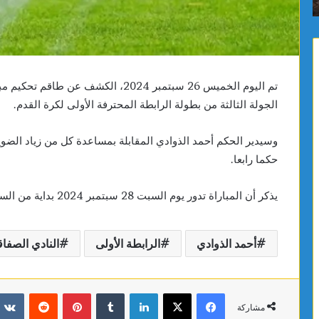
 من ظهر اليوم
نهائي بطولة سماش J100
سماش
J100
تم اليوم الخميس 26 سبتمبر 2024، الكش
الجولة الثالثة من بطولة الرابطة المحترفة الأولى لكرة القدم.
وسيدير الحكم أحمد الذوادي المقابلة بمساعدة كل من زياد ال
حكما رابعا.
يذكر أن المباراة تدور يوم السبت 28 سبتمبر 2024 بداية من الساعة 15:00 بملعب الشادلي زويتن.
أحمد الذوادي
الرابطة الأولى
النادي الصف
فيسبوك
X
لينكدإن
بينتيريست
مشاركة