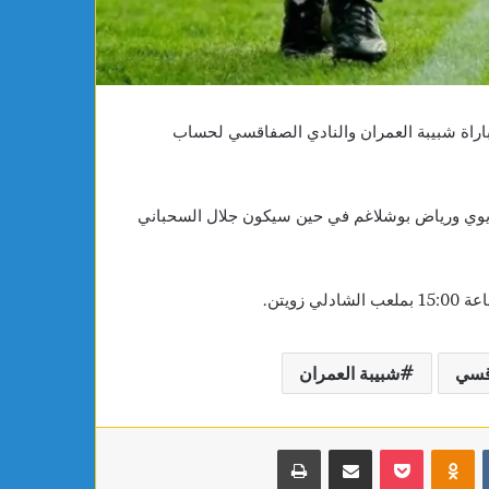
مهرجان عمّان السينمائي
مهرجان
عمّان
السينمائي
ف عن طاقم تحكيم مباراة شبيبة العمران والنادي الصفاقسي لحساب
ضويوي ورياض بوشلاغم في حين سيكون جلال السحباني
اقسي
شبيبة العمران
بوكيت
Odnoklassniki
مشاركة عبر البريد
طباعة