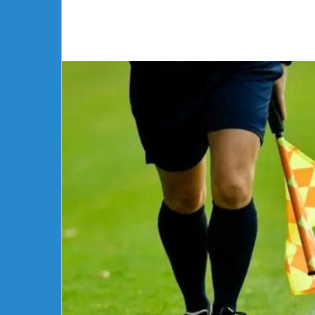
آية
بلاغة
تتوج
بجائزة
أفضل
أداء
أول
يوجد 11 ساعة
لممثلة
ة الأولى وتبلغ ربع
آية بلاغة تتوج بجائزة أفضل أداء أ
في