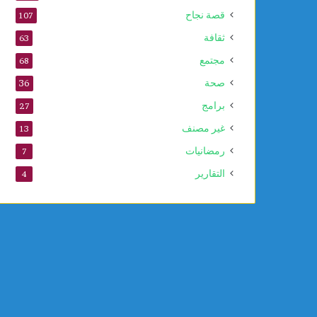
قصة نجاح
107
ثقافة
63
مجتمع
68
صحة
36
برامج
27
غير مصنف
13
رمضانيات
7
التقارير
4