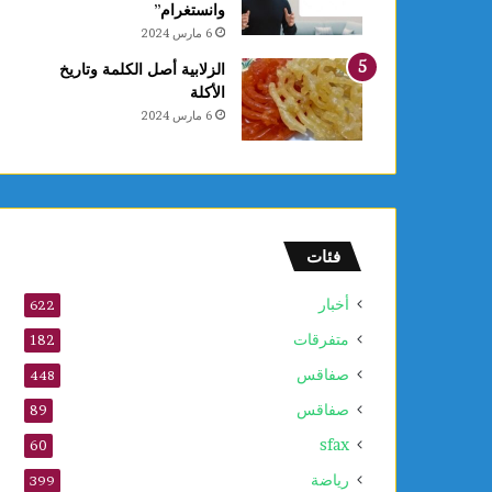
وانستغرام”
6 مارس 2024
الزلابية أصل الكلمة وتاريخ
الأكلة
6 مارس 2024
فئات
أخبار
622
متفرقات
182
صفاقس
448
صفاقس
89
sfax
60
رياضة
399