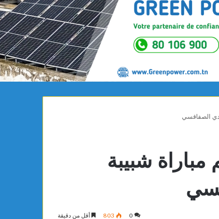
ادي الصفاقسي
باراة شبيبة
قسي
0
803
أقل من دقيقة