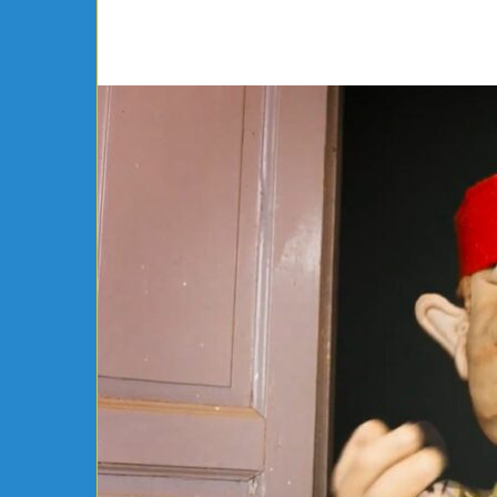
مواطنة
أوروبية
تعلن
إسلامها
بمكتب
مفتي
الجمهورية
ومين
يوجد يومين
 الرياضي بساقية الدائر يتعاقد رسميًا مع
مواطنة أوروبية 
الشلي
الجمهورية