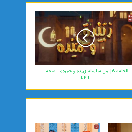
الحلقة 6 | من سلسلة زبيدة و حميدة .. صحة |
EP 6