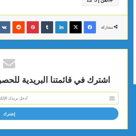
الفن | EP 5
فيسبوك
X
لينكدإن
بينتيريست
مشاركة
اشترك في قائمتنا البريدية للحص
أدخل
بريدك
الإلكتروني