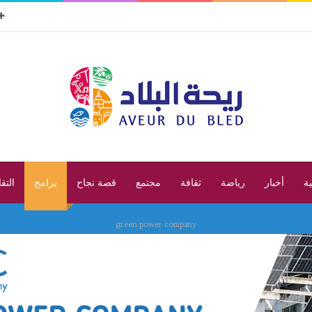
ية
أخبار
رياضة
ثقافة
مجتمع
قصة نجاح
برامج
التق
green power company