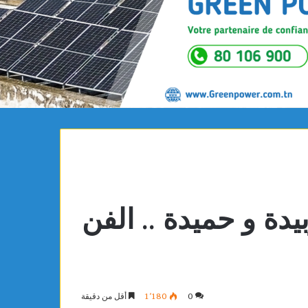
ة زبيدة و حميدة .. الفن
0
1٬180
أقل من دقيقة