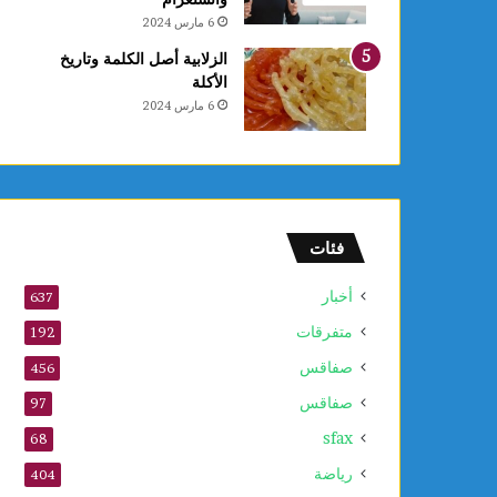
6 مارس 2024
الزلابية أصل الكلمة وتاريخ
الأكلة
6 مارس 2024
فئات
أخبار
637
متفرقات
192
صفاقس
456
صفاقس
97
sfax
68
رياضة
404