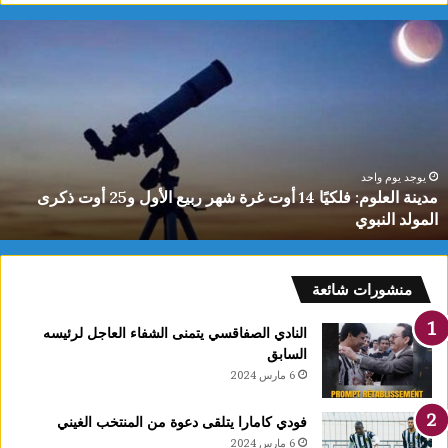
ياسمين
الديماس
تتوج
بذهبية
البطولة
العربية
للشطرنج
تحت
يوم واحد
يوجد 
مدينة العلوم: فلكيًا 14 أوت غرة شهر ربيع الأول و25 أوت ذكرى
10
 النبوي
سنوا
سنوات
منشورات شائعة
النادي الصفاقسي يتمنى الشفاء العاجل لرئيسه
السابق
6 مارس 2024
فودي كامارا يتلقى دعوة من المنتخب الغيني
6 مارس 2024