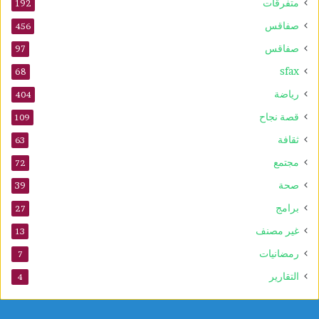
متفرقات
192
صفاقس
456
صفاقس
97
sfax
68
رياضة
404
قصة نجاح
109
ثقافة
63
مجتمع
72
صحة
39
برامج
27
غير مصنف
13
رمضانيات
7
التقارير
4