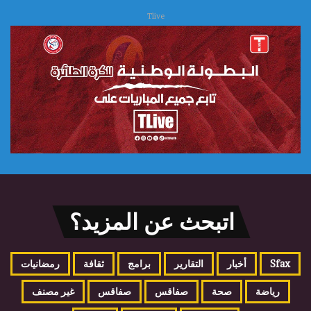
Tlive
اتبحث عن المزيد؟
Sfax
أخبار
التقارير
برامج
ثقافة
رمضانيات
رياضة
صحة
صفاقس
صفاقس
غير مصنف