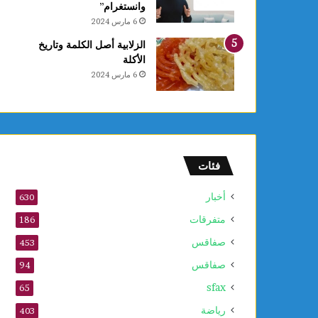
وانستغرام”
6 مارس 2024
الزلابية أصل الكلمة وتاريخ
الأكلة
6 مارس 2024
فئات
أخبار
630
متفرقات
186
صفاقس
453
صفاقس
94
sfax
65
رياضة
403