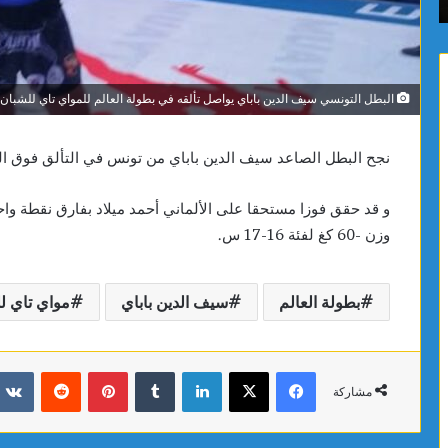
السرطانية ويعزز فعالية العلاجات
لمراقبة 
ويعزز
الصرف
فعالية
الصحي
العلاجات
والبيئة
البطل التونسي سيف الدين باباي يواصل تألقه في بطولة العالم للمواي تاي للشبان
نجح البطل الصاعد سيف الدين باباي من تونس في التألق فوق الح
وزن -60 كغ لفئة 16-17 س.
بطولة العالم
سيف الدين باباي
مواي تاي ل
فيسبوك
X
لينكدإن
بينتيريست
مشاركة