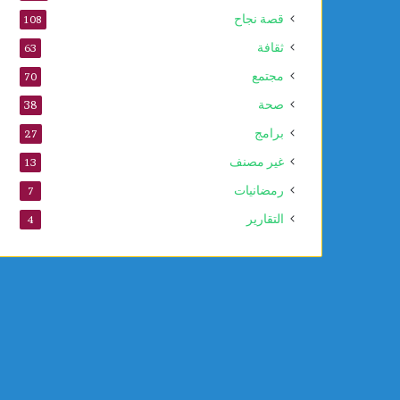
قصة نجاح
108
ثقافة
63
مجتمع
70
صحة
38
برامج
27
غير مصنف
13
رمضانيات
7
التقارير
4