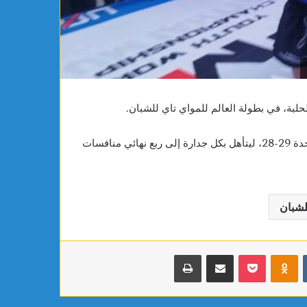
مياه الصرف الصحي والبيئة
العربية للشطرنج تحت 16
تحت
16
سنة
لبة، في بطولة العالم للمواي تاي للشبان.
و قد حقق فوزا مستحقا على الألماني أحمد ميلاد بفارق نقطة واحدة 29-28، ليتأهل بكل جدارة إلى ربع نهائي منافسات
لشبان
بوكيت
Odnoklassniki
مشاركة عبر البريد
طباعة