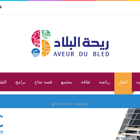
ية
أخبار
رياضة
ثقافة
مجتمع
قصة نجاح
برامج
التق
green power company