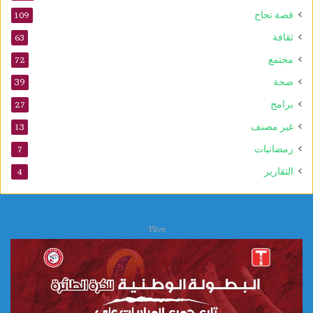
قصة نجاح
109
ثقافة
63
مجتمع
72
صحة
39
برامج
27
غير مصنف
13
رمضانيات
7
التقارير
4
Tlive