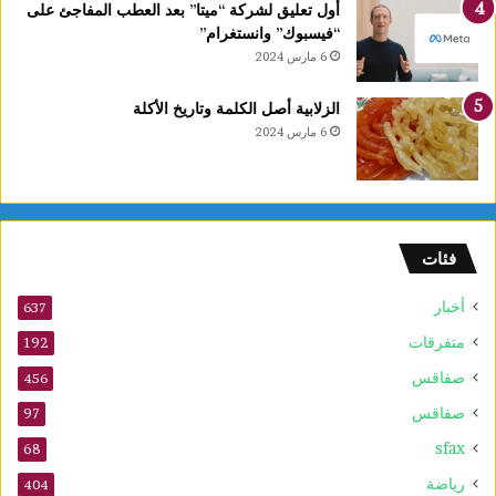
أول تعليق لشركة “ميتا” بعد العطب المفاجئ على
“فيسبوك” وانستغرام”
6 مارس 2024
الزلابية أصل الكلمة وتاريخ الأكلة
6 مارس 2024
فئات
أخبار
637
متفرقات
192
صفاقس
456
صفاقس
97
sfax
68
رياضة
404