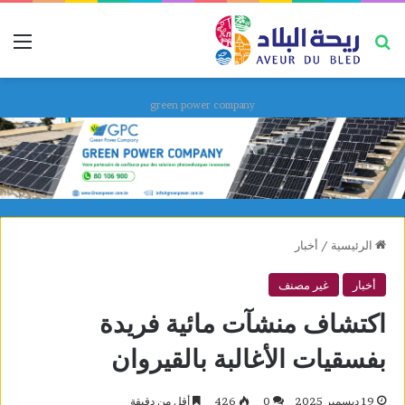
بحث عن
قائ
green power company
الرئيسية
/
أخبار
أخبار
غير مصنف
اكتشاف منشآت مائية فريدة
بفسقيات الأغالبة بالقيروان
19 ديسمبر 2025
0
426
أقل من دقيقة