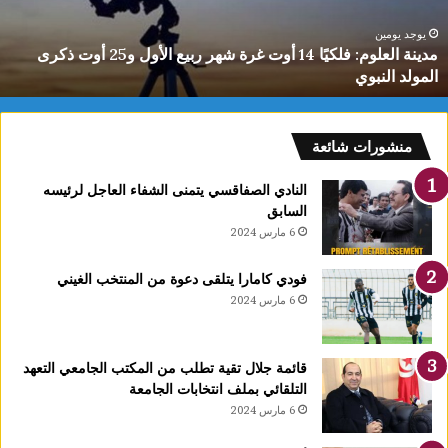
هر
ل
بيع
ت
يوجد يومين
مدينة العلوم: فلكيًا 14 أوت غرة شهر ربيع الأول و25 أوت ذكرى
لأول
0
المولد النبوي
و25
س
وت
كرى
لمولد
منشورات شائعة
لنبوي
النادي الصفاقسي يتمنى الشفاء العاجل لرئيسه
السابق
6 مارس 2024
فودي كامارا يتلقى دعوة من المنتخب الغيني
6 مارس 2024
قائمة جلال تقية تطلب من المكتب الجامعي التعهد
التلقائي بملف انتخابات الجامعة
6 مارس 2024