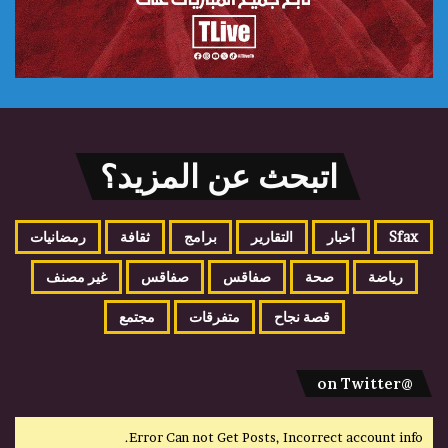
اتبحث عن المزيد؟
Sfax
أخبار
التقارير
برامج
ثقافة
رمضانيات
رياضة
صحة
صفاقس
صفاقس
غير مصنف
قصة نجاح
متفرقات
مجتمع
@on Twitter
Error Can not Get Posts, Incorrect account info.