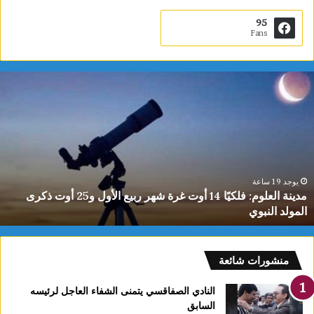
95
Fans
دينة
ي
لعلوم:
ا
لكيًا
ت
1
ب
وت
ا
رة
ا
هر
ل
بيع
ت
يوجد 19 ساعة
مدينة العلوم: فلكيًا 14 أوت غرة شهر ربيع الأول و25 أوت ذكرى
لأول
0
المولد النبوي
و25
س
وت
كرى
لمولد
منشورات شائعة
لنبوي
النادي الصفاقسي يتمنى الشفاء العاجل لرئيسه
السابق