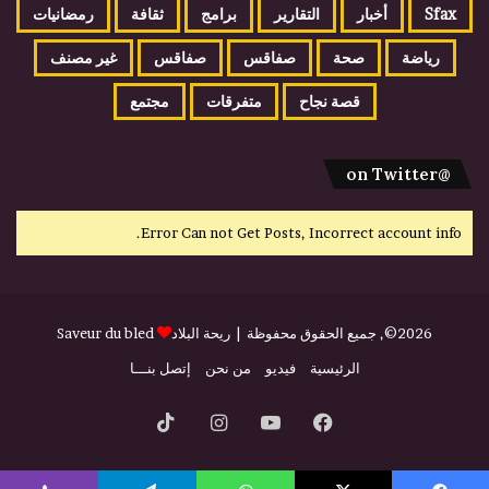
Sfax
أخبار
التقارير
برامج
ثقافة
رمضانيات
رياضة
صحة
صفاقس
صفاقس
غير مصنف
قصة نجاح
متفرقات
مجتمع
@on Twitter
Error Can not Get Posts, Incorrect account info.
2026©, جميع الحقوق محفوظة |
ريحة البلاد
Saveur du bled
الرئيسية
فيديو
من نحن
إتصل بنـــا
فيسبوك
يوتيوب
انستقرام
‫TikTok