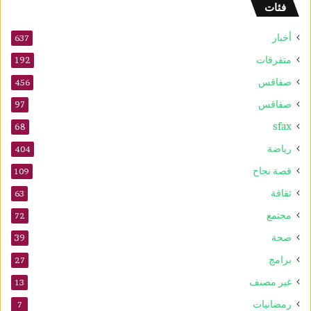
فئات
أخبار
637
متفرقات
192
صفاقس
456
صفاقس
97
sfax
68
رياضة
404
قصة نجاح
109
ثقافة
63
مجتمع
72
صحة
39
برامج
27
غير مصنف
13
رمضانيات
7