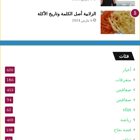
الزلابية أصل الكلمة وتاريخ الأكلة
6 مارس 2024
فئات
أخبار
630
متفرقات
186
صفاقس
453
صفاقس
94
sfax
65
رياضة
403
قصة نجاح
108
ثقافة
63