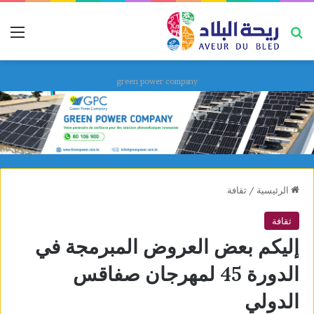
بحث عن
قائ
green power company
الرئيسية
/
ثقافة
ثقافة
إليكم بعض العروض المبرمجة في
الدورة 45 لمهرجان صفاقس
الدولي