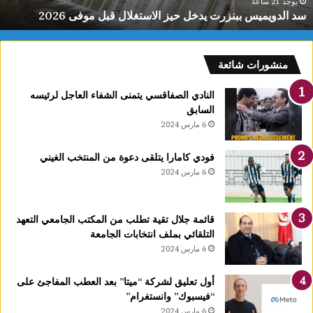
فعالية العلاجات
يعزز
ا
عالية
ا
لعلاجات
و
منشورات شائعة
النادي الصفاقسي يتمنى الشفاء العاجل لرئيسه
السابق
6 مارس 2024
فودي كامارا يتلقى دعوة من المنتخب الغيني
6 مارس 2024
قائمة جلال تقية تطلب من المكتب الجامعي التعهد
التلقائي بملف انتخابات الجامعة
6 مارس 2024
أول تعليق لشركة “ميتا” بعد العطب المفاجئ على
“فيسبوك” وانستغرام”
6 مارس 2024