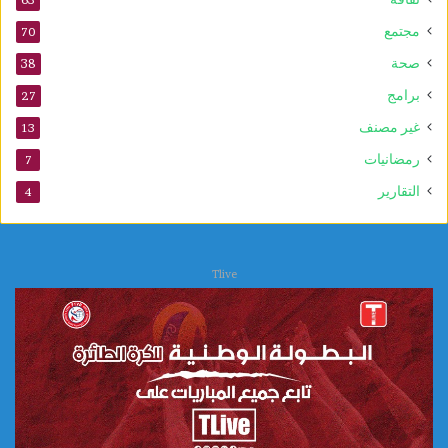
مجتمع
70
صحة
38
برامج
27
غير مصنف
13
رمضانيات
7
التقارير
4
Tlive