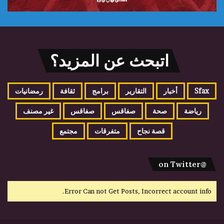
اتبحث عن المزيد؟
Sfax
أخبار
التقارير
برامج
ثقافة
رمضانيات
رياضة
صحة
صفاقس
صفاقس
غير مصنف
قصة نجاح
متفرقات
مجتمع
@on Twitter
Error Can not Get Posts, Incorrect account info.