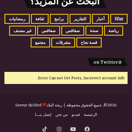
اتبحث عن المزيد؟
Sfax
أخبار
التقارير
برامج
ثقافة
رمضانيات
رياضة
صحة
صفاقس
صفاقس
غير مصنف
قصة نجاح
متفرقات
مجتمع
@on Twitter
Error Can not Get Posts, Incorrect account info.
2026©, جميع الحقوق محفوظة |
ريحة البلاد
Saveur du bled
الرئيسية
فيديو
من نحن
إتصل بنـــا
فيسبوك
يوتيوب
انستقرام
‫TikTok