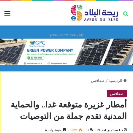
بحث عن
قائ
green power company
الرئيسية
/
صفاقس
صفاقس
أمطار غزيرة متوقعة غدا.. والحماية
المدنية تقدم جملة من التوصيات
18 سبتمبر 2024
0
922
دقيقة واحدة