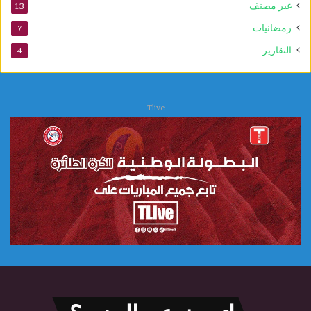
غير مصنف
13
رمضانيات
7
التقارير
4
Tlive