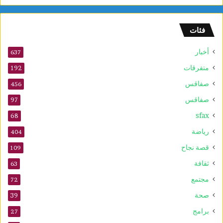
فئات
أخبار
637
متفرقات
192
صفاقس
456
صفاقس
97
sfax
68
رياضة
404
قصة نجاح
109
ثقافة
63
مجتمع
72
صحة
39
برامج
27