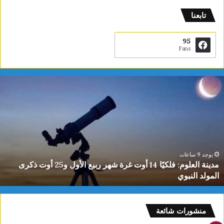
تابعنا
95
Fans
دينة
ي
لعلوم:
ا
لكيًا
ت
1
ب
وت
ا
رة
ا
هر
ل
بيع
ت
يوجد 9 ساعات
مدينة العلوم: فلكيًا 14 أوت غرة شهر ربيع الأول و25 أوت ذكرى
لأول
0
المولد النبوي
و25
س
وت
كرى
لمولد
منشورات شائعة
لنبوي