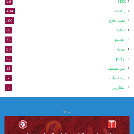
sfax
68
رياضة
404
قصة نجاح
109
ثقافة
63
مجتمع
72
صحة
39
برامج
27
غير مصنف
13
رمضانيات
7
التقارير
4
Tlive