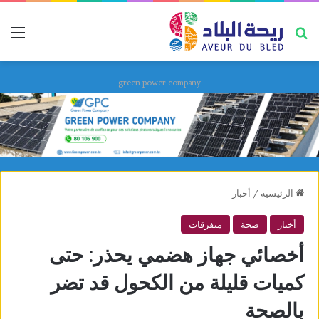
بحث عن
قائ
green power company
الرئيسية
/
أخبار
أخبار
صحة
متفرقات
أخصائي جهاز هضمي يحذر: حتى
كميات قليلة من الكحول قد تضر
بالصحة