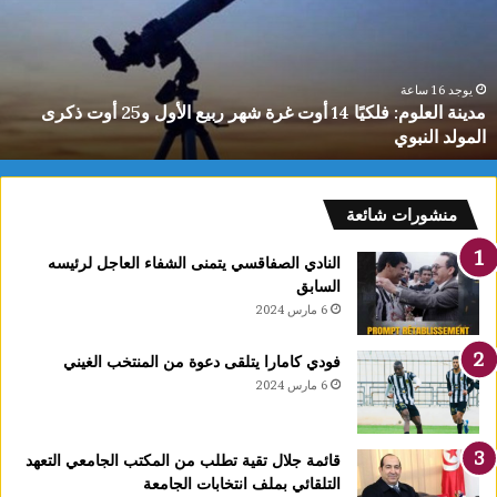
وت
ا
رة
ا
هر
ل
بيع
ت
يوجد 16 ساعة
مدينة العلوم: فلكيًا 14 أوت غرة شهر ربيع الأول و25 أوت ذكرى
لأول
0
المولد النبوي
و25
س
وت
كرى
لمولد
منشورات شائعة
لنبوي
النادي الصفاقسي يتمنى الشفاء العاجل لرئيسه
السابق
6 مارس 2024
فودي كامارا يتلقى دعوة من المنتخب الغيني
6 مارس 2024
قائمة جلال تقية تطلب من المكتب الجامعي التعهد
التلقائي بملف انتخابات الجامعة