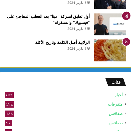
6 مارس 2024
أول تعليق لشركة “ميتا” بعد العطب المفاجئ على
“فيسبوك” وانستغرام”
6 مارس 2024
الزلابية أصل الكلمة وتاريخ الأكلة
6 مارس 2024
فئات
أخبار
637
متفرقات
192
صفاقس
456
صفاقس
97