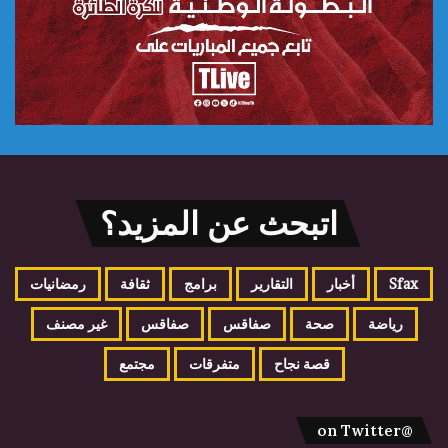
اتبحث عن المزيد؟
Sfax
أخبار
التقارير
برامج
ثقافة
رمضانيات
رياضة
صحة
صفاقس
صفاقس
غير مصنف
قصة نجاح
متفرقات
مجتمع
@on Twitter