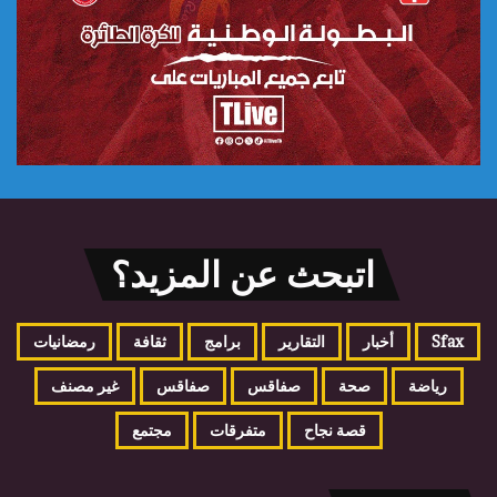
اتبحث عن المزيد؟
Sfax
أخبار
التقارير
برامج
ثقافة
رمضانيات
رياضة
صحة
صفاقس
صفاقس
غير مصنف
قصة نجاح
متفرقات
مجتمع