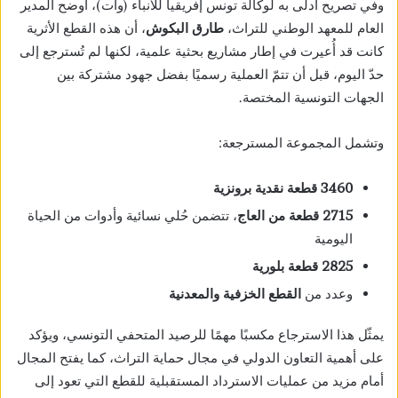
وفي تصريح أدلى به لوكالة تونس إفريقيا للأنباء (وات)، أوضح المدير
العام للمعهد الوطني للتراث،
طارق البكوش
، أن هذه القطع الأثرية
كانت قد أُعيرت في إطار مشاريع بحثية علمية، لكنها لم تُسترجع إلى
حدّ اليوم، قبل أن تتمّ العملية رسميًا بفضل جهود مشتركة بين
الجهات التونسية المختصة.
وتشمل المجموعة المسترجعة:
3460 قطعة نقدية برونزية
2715 قطعة من العاج
، تتضمن حُلي نسائية وأدوات من الحياة
اليومية
2825 قطعة بلورية
وعدد من
القطع الخزفية والمعدنية
يمثّل هذا الاسترجاع مكسبًا مهمًا للرصيد المتحفي التونسي، ويؤكد
على أهمية التعاون الدولي في مجال حماية التراث، كما يفتح المجال
أمام مزيد من عمليات الاسترداد المستقبلية للقطع التي تعود إلى