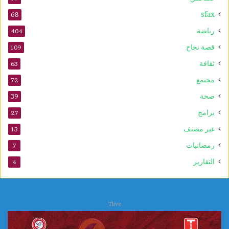
sfax
68
رياضة
404
قصة نجاح
109
ثقافة
63
مجتمع
72
صحة
39
برامج
27
غير مصنف
13
رمضانيات
7
التقارير
4
Tlive