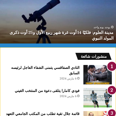
بذهبي
البطو
العرب
للشط
تحت
وجد يوم واحد
ي
مدينة العلوم: فلكيًا 14 أوت غرة شهر ربيع الأول و25 أوت ذكرى
10
مولد النبوي
سن
سنوا
د
منشورات شائعة
ي
النادي الصفاقسي يتمنى الشفاء العاجل لرئيسه
السابق
6 مارس 2024
فودي كامارا يتلقى دعوة من المنتخب الغيني
6 مارس 2024
قائمة جلال تقية تطلب من المكتب الجامعي التعهد