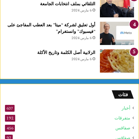
التلقائي بملف انتخابات الجامعة
6 مارس 2024
أول تعليق لشركة “ميتا” بعد العطب المفاجئ على
“فيسبوك” وانستغرام”
6 مارس 2024
الزلابية أصل الكلمة وتاريخ الأكلة
6 مارس 2024
فئات
أخبار
637
متفرقات
192
صفاقس
456
صفاقس
97