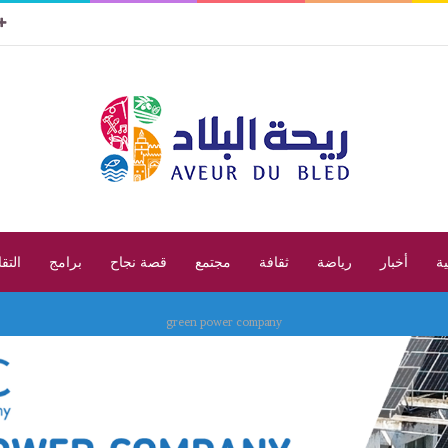
ية
أخبار
رياضة
ثقافة
مجتمع
قصة نجاح
برامج
التق
green power company