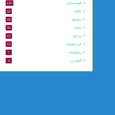
قصة نجاح
107
ثقافة
63
مجتمع
68
صحة
36
برامج
27
غير مصنف
13
رمضانيات
7
التقارير
4