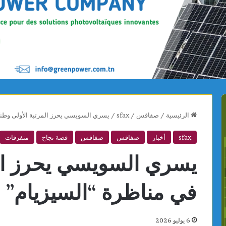
الرئيسية
/
صفاقس
/
sfax
/
يسري السويسي يحرز المرتبة الأولى وطنيًا ف
sfax
أخبار
صفاقس
صفاقس
قصة نجاح
متفرقات
يسري السويسي يحرز المر
في مناظرة “السيزيام” بمعد
6 يوليو 2026