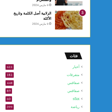
6 مارس 2024
الزلابية أصل الكلمة وتاريخ
الأكلة
6 مارس 2024
فئات
أخبار
622
متفرقات
182
صفاقس
448
صفاقس
89
sfax
60
رياضة
399