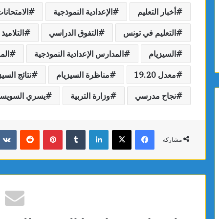
أخبار التعليم
الإعدادية النموذجية
الامتحانا
التعليم في تونس
التفوق الدراسي
التلاميذ
السيزيام
المدارس الإعدادية النموذجية
المر
معدل 19.20
مناظرة السيزيام
نتائج السيزيام
نجاح مدرسي
وزارة التربية
يسري السويس
فيسبوك
X
لينكدإن
بينتيريست
مشاركة