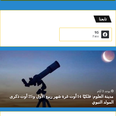
تابعنا
95
Fans
ياسمين
الديماس
تتوج
بذهبية
البطولة
العربية
للشطرنج
تحت
م
يوجد 3 أيا
مدينة العلوم: فلكيًا 14 أوت غرة شهر ربيع الأول و25 أوت ذكرى
10
 النبوي
سنوا
سنوات