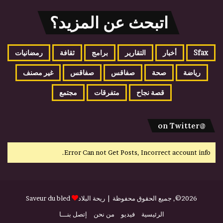
اتبحث عن المزيد؟
Sfax
أخبار
التقارير
برامج
ثقافة
رمضانيات
رياضة
صحة
صفاقس
صفاقس
غير مصنف
قصة نجاح
متفرقات
مجتمع
@on Twitter
Error Can not Get Posts, Incorrect account info.
2026©, جميع الحقوق محفوظة |
ريحة البلاد
Saveur du bled
الرئيسية
فيديو
من نحن
إتصل بنـــا