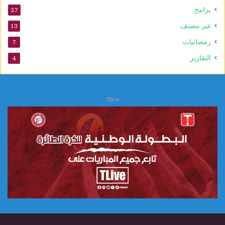
برامج
27
غير مصنف
13
رمضانيات
7
التقارير
4
Tlive