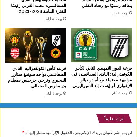
يتعاقد رسميًا مع رشاد الشلي
الصفاقسي: محمد الغربي رئيسًا
للفترة النيابية 2026-2028
يوجد 3 أيام
يوجد 4 أيام
قرعة الدور التمهيدي الثاني لكأس
قرعة كأس الكونفدرالية: النادي
الكونفدرالية: النادي الصفاقسي في
الصفاقسي يواجه شوتينغ ستارز
مواجهة محتملة مع أمادو ديالو
النيجيري وترجي جرجيس يصطدم
الإيفواري أو إيست إند السيراليوني
بديامبارس السنغالي
يوجد 4 أيام
يوجد 4 أيام
اترك تعليقاً
لن يتم نشر عنوان بريدك الإلكتروني.
الحقول الإلزامية مشار إليها بـ
*