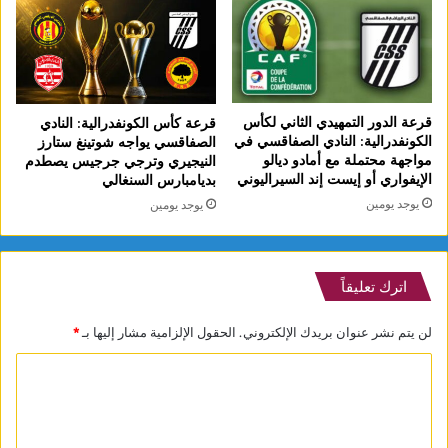
قرعة الدور التمهيدي الثاني لكأس
قرعة كأس الكونفدرالية: النادي
الكونفدرالية: النادي الصفاقسي في
الصفاقسي يواجه شوتينغ ستارز
مواجهة محتملة مع أمادو ديالو
النيجيري وترجي جرجيس يصطدم
الإيفواري أو إيست إند السيراليوني
بديامبارس السنغالي
يوجد يومين
يوجد يومين
اترك تعليقاً
لن يتم نشر عنوان بريدك الإلكتروني.
الحقول الإلزامية مشار إليها بـ
*
ا
ل
ت