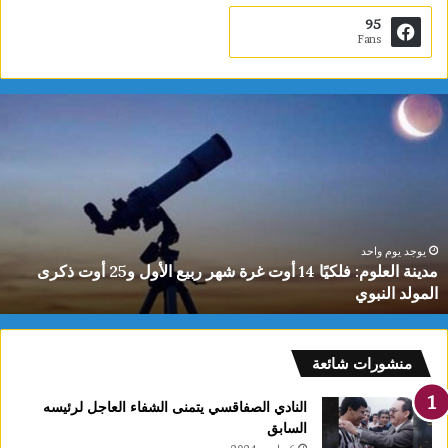
95
Fans
دينة
ي
لعلوم:
ا
لكيًا
ت
1
ب
وت
ا
رة
ا
هر
ل
بيع
ت
يوجد يوم واحد
مدينة العلوم: فلكيًا 14 أوت غرة شهر ربيع الأول و25 أوت ذكرى
لأول
0
المولد النبوي
و25
س
وت
كرى
لمولد
منشورات شائعة
لنبوي
النادي الصفاقسي يتمنى الشفاء العاجل لرئيسه
السابق