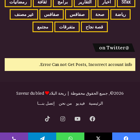
Sfax
أخبار
التقارير
برامج
ثقافة
رمضانيات
رياضة
صحة
صفاقس
صفاقس
غير مصنف
قصة نجاح
متفرقات
مجتمع
@on Twitter
Error Can not Get Posts, Incorrect account info.
2026©, جميع الحقوق محفوظة |
ريحة البلاد
Saveur du bled
الرئيسية
فيديو
من نحن
إتصل بنـــا
فيسبوك
يوتيوب
انستقرام
‫TikTok