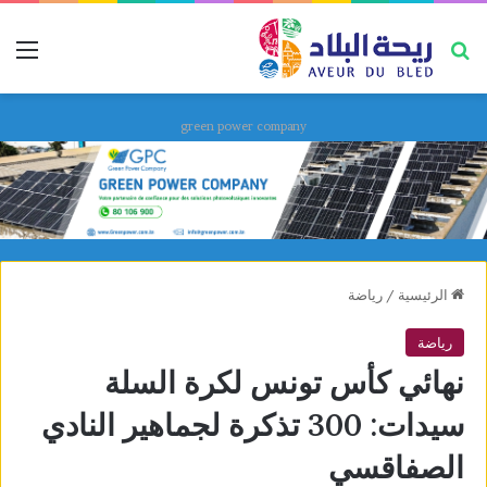
بحث عن
قائ
green power company
الرئيسية
/
رياضة
رياضة
نهائي كأس تونس لكرة السلة
سيدات: 300 تذكرة لجماهير النادي
الصفاقسي