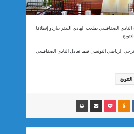
عب التونسي ظهر اليوم الأحد 10 مارس 2024 ضيفه النادي الصفاقسي بملعب الهادي النيفر بباردو إنطلاقا
تتويج.
 الترجي الرياضي التونسي فيما تعادل النادي الصفاقسي
التتويج
بوكيت
Odnoklassniki
مشاركة عبر البريد
طباعة