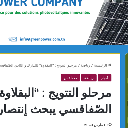
الرئيسية
/
رياضة
/
مرحلو التتويج : “البقلاوة” للتّدارك و النّادي الصّفاق
أخبار
رياضة
صفاقس
مرحلو التتويج : “البقلاوة”
الصّفاقسي يبحث إنتصاره
10 مارس 2024