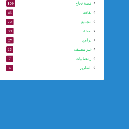
قصة نجاح
109
ثقافة
63
مجتمع
72
صحة
39
برامج
27
غير مصنف
13
رمضانيات
7
التقارير
4