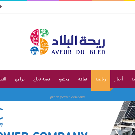
ية
أخبار
رياضة
ثقافة
مجتمع
قصة نجاح
برامج
التق
green power company