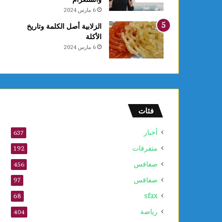
6 مارس 2024
الزلابية أصل الكلمة وتاريخ
الأكلة
6 مارس 2024
فئات
أخبار
637
متفرقات
192
صفاقس
456
صفاقس
97
sfax
68
رياضة
404