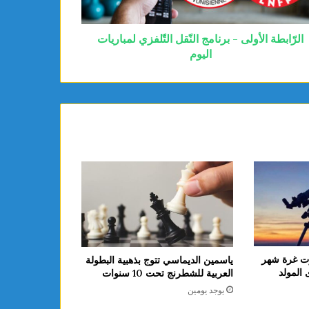
الرّابطة الأولى - برنامج النّقل التّلفزي لمباريات
اليوم
لعلوم: فلكيًا 14 أوت غرة شهر
ياسمين الديماسي تتوج بذهبية البطولة
 ذكرى المولد
العربية للشطرنج تحت 10 سنوات
يوجد يومين