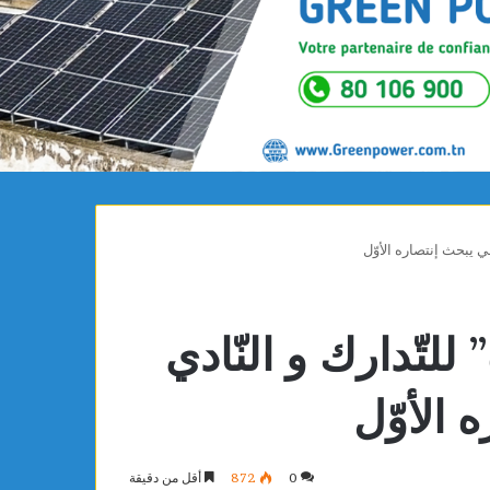
سي يبحث إنتصاره الأوّل
 للتّدارك و النّادي
 الأوّل
0
872
أقل من دقيقة