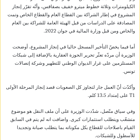
الكيلومترات وثلاثة خطوط ميترو خفيف بصفاقس، وأنّه تقرّر إنجاز
المشروع في إطار الشراكة بين القطاع العام والقطاع الخاص وتمت
المصادقة على الدراسات من قبل الهيئة العامة للشراكة بين العام
والخاص ومن قبل وزارة المالية في جوان 2022.
أما فيما يخصّ التأخير المسجل حاليا في إنجاز المشروع، أوضحت
الوزيرة أن مردّه تعثّر تحرير الحوزة العقارية بالإضافة إلى شبكات
المستلزمين على غرار الديوان الوطني للتطهير وشركة إتصالات
تونس.
وأكدّت أنّ العمل جار لتجاوز كل الصعوبات قصد إنجاز المرحلة الأولى
T1 على إمتداد 13.5 كلم.
وفي سياق متّصل، شدّدت الوزيرة على أن ملف النقل هو موضوع
متشعّب ويتطلب استثمارات كبرى. واضافت انه لم يتم في السابق
القيام باصلاحات للقطاع بكل مكوناته بما يتطلب صيانة وتجديدا
للأسطول وللشبكات.