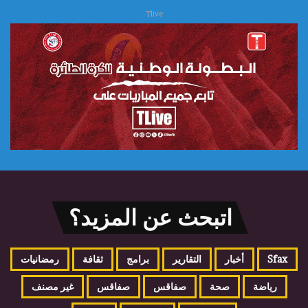
Tlive
اتبحث عن المزيد؟
Sfax
أخبار
التقارير
برامج
ثقافة
رمضانيات
رياضة
صحة
صفاقس
صفاقس
غير مصنف