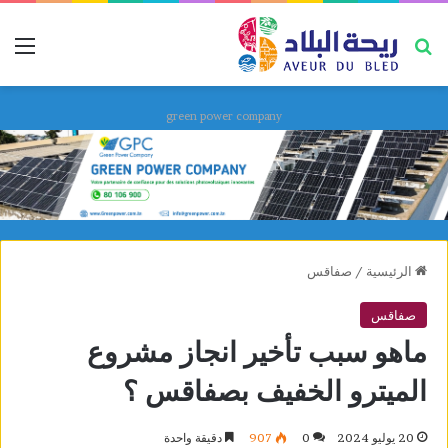
بحث عن
قائ
green power company
الرئيسية
/
صفاقس
صفاقس
ماهو سبب تأخير انجاز مشروع
الميترو الخفيف بصفاقس ؟
20 يوليو 2024
0
907
دقيقة واحدة