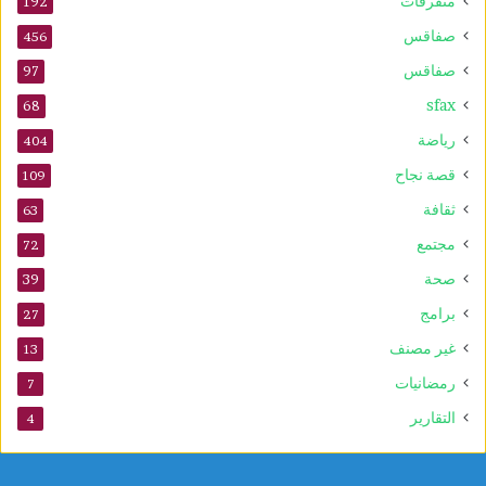
متفرقات
192
صفاقس
456
صفاقس
97
sfax
68
رياضة
404
قصة نجاح
109
ثقافة
63
مجتمع
72
صحة
39
برامج
27
غير مصنف
13
رمضانيات
7
التقارير
4