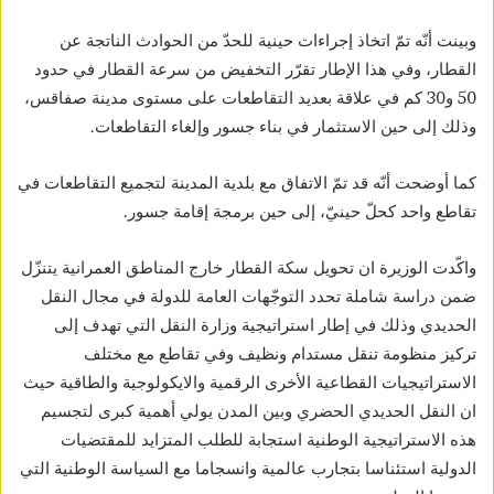
وبينت أنّه تمّ اتخاذ إجراءات حينية للحدّ من الحوادث الناتجة عن
القطار، وفي هذا الإطار تقرّر التخفيض من سرعة القطار في حدود
50 و30 كم في علاقة بعديد التقاطعات على مستوى مدينة صفاقس،
وذلك إلى حين الاستثمار في بناء جسور وإلغاء التقاطعات.
كما أوضحت أنّه قد تمّ الاتفاق مع بلدية المدينة لتجميع التقاطعات في
تقاطع واحد كحلّ حينيّ، إلى حين برمجة إقامة جسور.
واكّدت الوزيرة ان تحويل سكة القطار خارج المناطق العمرانية يتنزّل
ضمن دراسة شاملة تحدد التوجّهات العامة للدولة في مجال النقل
الحديدي وذلك في إطار استراتيجية وزارة النقل التي تهدف إلى
تركيز منظومة تنقل مستدام ونظيف وفي تقاطع مع مختلف
الاستراتيجيات القطاعية الأخرى الرقمية والايكولوجية والطاقية حيث
ان النقل الحديدي الحضري وبين المدن يولي أهمية كبرى لتجسيم
هذه الاستراتيجية الوطنية استجابة للطلب المتزايد للمقتضيات
الدولية استئناسا بتجارب عالمية وانسجاما مع السياسة الوطنية التي