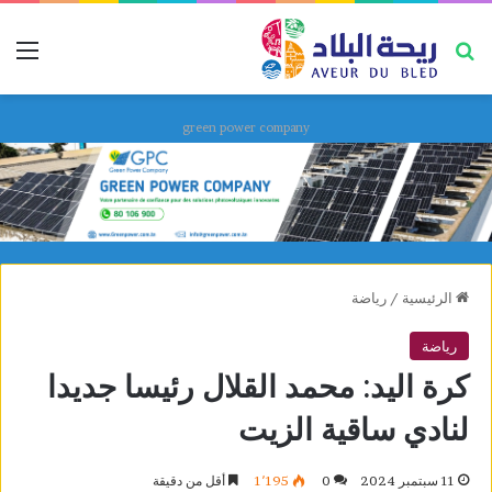
بحث عن
قائ
green power company
الرئيسية
/
رياضة
رياضة
كرة اليد: محمد القلال رئيسا جديدا
لنادي ساقية الزيت
11 سبتمبر 2024
0
1٬195
أقل من دقيقة