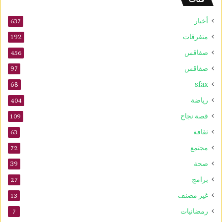
أخبار
637
متفرقات
192
صفاقس
456
صفاقس
97
sfax
68
رياضة
404
قصة نجاح
109
ثقافة
63
مجتمع
72
صحة
39
برامج
27
غير مصنف
13
رمضانيات
7