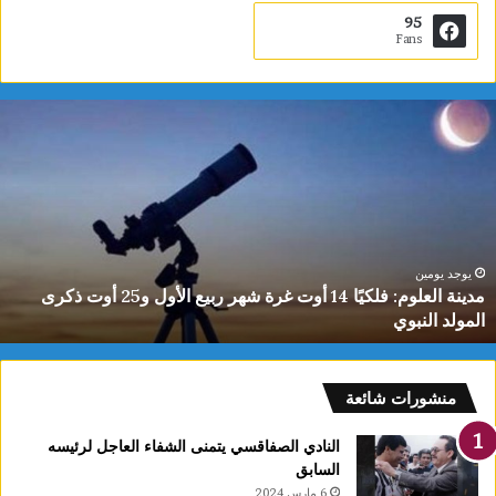
95
Fans
دينة
ي
لعلوم:
ا
لكيًا
ت
1
ب
وت
ا
رة
ا
هر
ل
بيع
ت
يوجد يومين
مدينة العلوم: فلكيًا 14 أوت غرة شهر ربيع الأول و25 أوت ذكرى
لأول
0
المولد النبوي
و25
س
وت
كرى
لمولد
منشورات شائعة
لنبوي
النادي الصفاقسي يتمنى الشفاء العاجل لرئيسه
السابق
6 مارس 2024