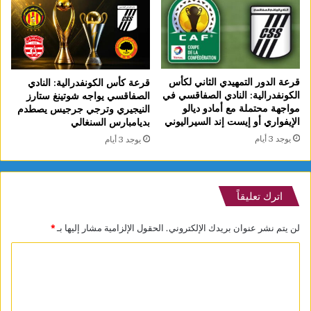
قرعة الدور التمهيدي الثاني لكأس
قرعة كأس الكونفدرالية: النادي
الكونفدرالية: النادي الصفاقسي في
الصفاقسي يواجه شوتينغ ستارز
مواجهة محتملة مع أمادو ديالو
النيجيري وترجي جرجيس يصطدم
الإيفواري أو إيست إند السيراليوني
بديامبارس السنغالي
يوجد 3 أيام
يوجد 3 أيام
اترك تعليقاً
لن يتم نشر عنوان بريدك الإلكتروني.
الحقول الإلزامية مشار إليها بـ
*
ا
ل
ت