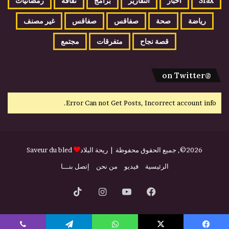
Sfax
أخبار
التقارير
برامج
ثقافة
رمضانيات
رياضة
صحة
صفاقس
صفاقس
غير مصنف
قصة نجاح
متفرقات
مجتمع
@on Twitter
Error Can not Get Posts, Incorrect account info.
2026©, جميع الحقوق محفوظة |
ريحة البلاد
Saveur du bled
الرئيسية
فيديو
من نحن
إتصل بنـــا
فيسبوك
يوتيوب
انستقرام
‫TikTok