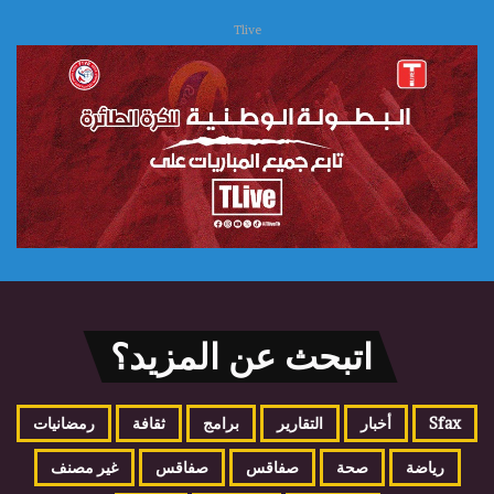
Tlive
اتبحث عن المزيد؟
Sfax
أخبار
التقارير
برامج
ثقافة
رمضانيات
رياضة
صحة
صفاقس
صفاقس
غير مصنف