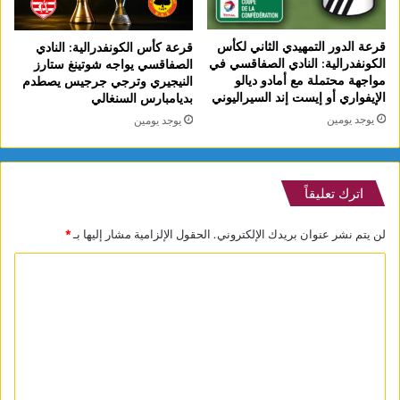
قرعة الدور التمهيدي الثاني لكأس
قرعة كأس الكونفدرالية: النادي
الكونفدرالية: النادي الصفاقسي في
الصفاقسي يواجه شوتينغ ستارز
مواجهة محتملة مع أمادو ديالو
النيجيري وترجي جرجيس يصطدم
الإيفواري أو إيست إند السيراليوني
بديامبارس السنغالي
يوجد يومين
يوجد يومين
اترك تعليقاً
لن يتم نشر عنوان بريدك الإلكتروني.
الحقول الإلزامية مشار إليها بـ
*
ا
ل
ت
ع
ل