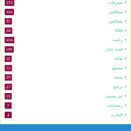
متفرقات
192
صفاقس
456
صفاقس
97
sfax
68
رياضة
404
قصة نجاح
109
ثقافة
63
مجتمع
72
صحة
39
برامج
27
غير مصنف
13
رمضانيات
7
التقارير
4