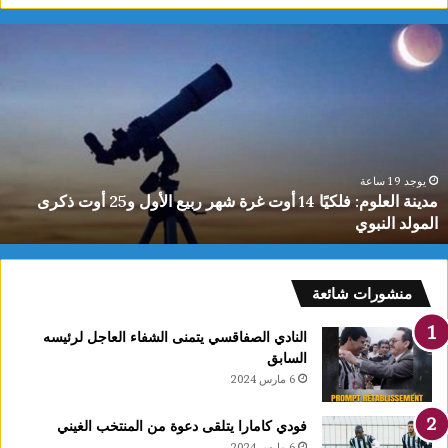
دينة
ي
لعلوم:
ا
لكيًا
ت
1
ب
وت
ا
رة
ا
هر
ل
بيع
ت
يوجد 19 ساعة
مدينة العلوم: فلكيًا 14 أوت غرة شهر ربيع الأول و25 أوت ذكرى
لأول
0
المولد النبوي
و25
س
وت
كرى
لمولد
منشورات شائعة
لنبوي
النادي الصفاقسي يتمنى الشفاء العاجل لرئيسه
السابق
6 مارس 2024
فودي كامارا يتلقى دعوة من المنتخب الغيني
6 مارس 2024