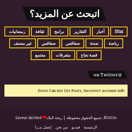
اتبحث عن المزيد؟
Sfax
أخبار
التقارير
برامج
ثقافة
رمضانيات
رياضة
صحة
صفاقس
صفاقس
غير مصنف
قصة نجاح
متفرقات
مجتمع
@on Twitter
Error Can not Get Posts, Incorrect account info.
2026©, جميع الحقوق محفوظة |
ريحة البلاد
Saveur du bled
الرئيسية
فيديو
من نحن
إتصل بنـــا