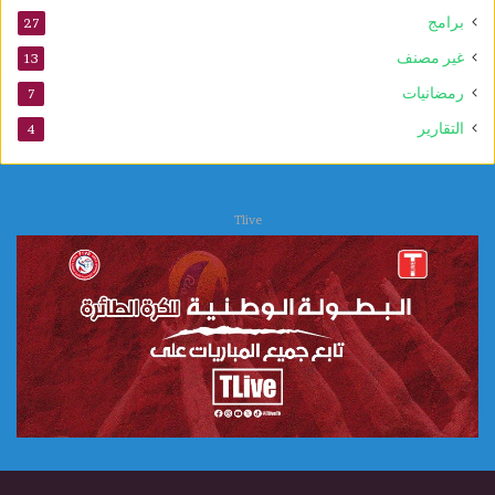
برامج
27
غير مصنف
13
رمضانيات
7
التقارير
4
Tlive