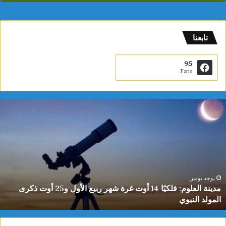
تابعنا
95
Fans
دينة
ي
لعلوم:
ا
لكيًا
ت
1
ب
وت
ا
رة
ا
هر
ل
بيع
ت
يوجد يومين
مدينة العلوم: فلكيًا 14 أوت غرة شهر ربيع الأول و25 أوت ذكرى
لأول
0
المولد النبوي
و25
س
وت
كرى