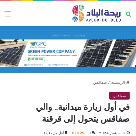
بحث عن
قائ
green power company
الرئيسية
/
صفاقس
صفاقس
في أول زيارة ميدانية.. والي
صفاقس يتحول إلى قرقنة
12 سبتمبر 2024
0
820
أقل من دقيقة