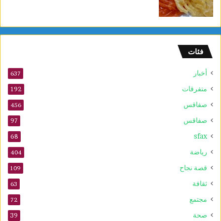
فئات
أخبار
637
متفرقات
192
صفاقس
456
صفاقس
97
sfax
68
رياضة
404
قصة نجاح
109
ثقافة
63
مجتمع
72
صحة
39