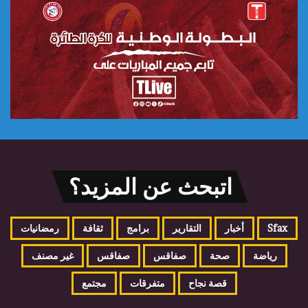
اتبحث عن المزيد؟
Sfax
أخبار
التقارير
برامج
ثقافة
رمضانيات
رياضة
صحة
صفاقس
صفاقس
غير مصنف
قصة نجاح
متفرقات
مجتمع