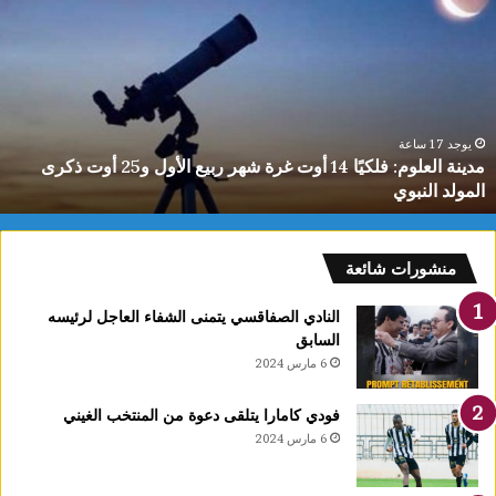
الديماس
تتوج
بذهبية
البطولة
العربية
للشطرنج
تحت
عة
يوجد 17 سا
مدينة العلوم: فلكيًا 14 أوت غرة شهر ربيع الأول و25 أوت ذكرى
10
 النبوي
سنوا
سنوات
منشورات شائعة
النادي الصفاقسي يتمنى الشفاء العاجل لرئيسه
السابق
6 مارس 2024
فودي كامارا يتلقى دعوة من المنتخب الغيني
6 مارس 2024