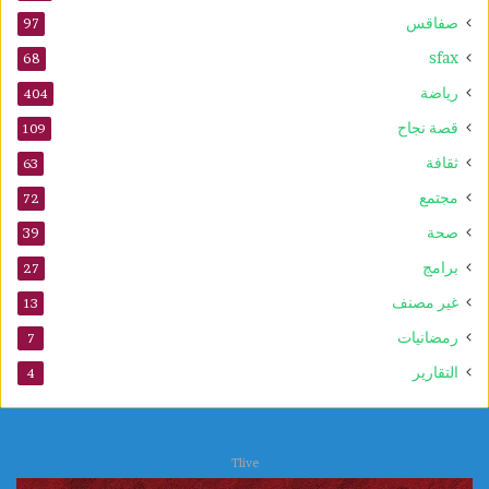
صفاقس
97
sfax
68
رياضة
404
قصة نجاح
109
ثقافة
63
مجتمع
72
صحة
39
برامج
27
غير مصنف
13
رمضانيات
7
التقارير
4
Tlive