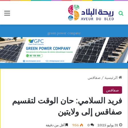
بحث عن
قائ
green power company
الرئيسية
/
صفاقس
صفاقس
فريد السلامي: حان الوقت لتقسيم
صفاقس إلى ولايتين
31 يوليو 2025
0
956
أقل من دقيقة