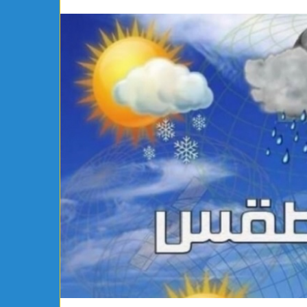
مواطنة
أوروبية
تعلن
إسلامها
بمكتب
مفتي
الجمهورية
يوجد 17 ساعة
رياضي بساقية الدائر يتعاقد رسميًا مع
مواطنة أوروبية تعل
شلي
الجمهورية