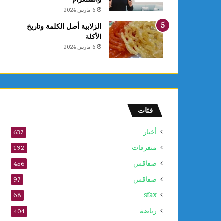
6 مارس 2024
الزلابية أصل الكلمة وتاريخ
الأكلة
6 مارس 2024
فئات
أخبار
637
متفرقات
192
صفاقس
456
صفاقس
97
sfax
68
رياضة
404