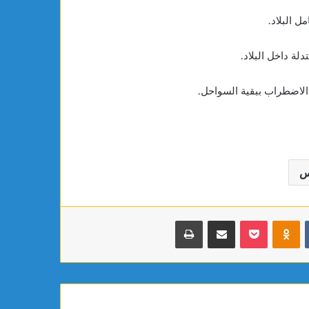
ة داخل البلاد.
اضطراب ببقية السواحل.
س
بوكيت
Odnoklassniki
مشاركة عبر البريد
طباعة