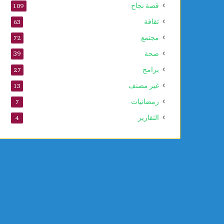
قصة نجاح
109
ثقافة
63
مجتمع
72
صحة
39
برامج
27
غير مصنف
13
رمضانيات
7
التقارير
4