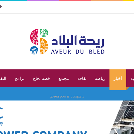
ية
أخبار
رياضة
ثقافة
مجتمع
قصة نجاح
برامج
التق
green power company