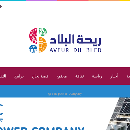
ية
أخبار
رياضة
ثقافة
مجتمع
قصة نجاح
برامج
التق
green power company