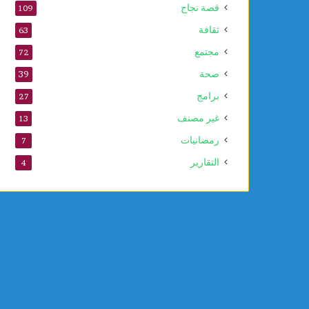
قصة نجاح
109
ثقافة
63
مجتمع
72
صحة
39
برامج
27
غير مصنف
13
رمضانيات
7
التقارير
4