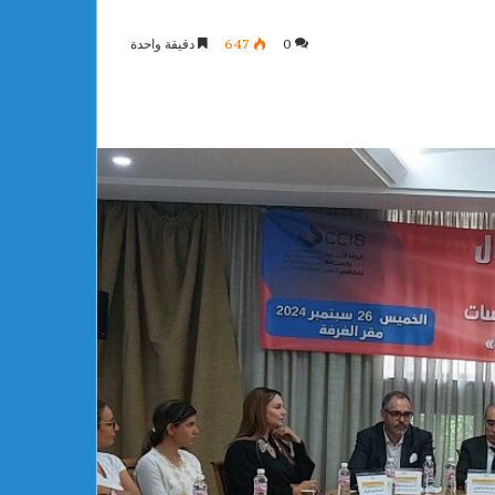
0
647
دقيقة واحدة
مواطنة
أوروبية
تعلن
إسلامها
بمكتب
مفتي
الجمهورية
احد
يوجد 24 ساعة
لرياضي بساقية الدائر يتعاقد رسميًا مع
مواطنة أوروبية تع
شلي
الجمهورية