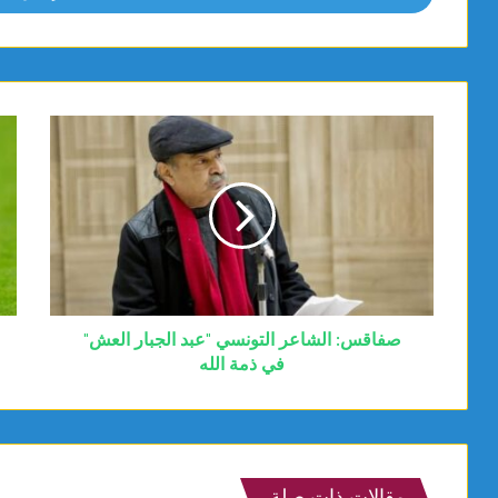
صفاقس: الشاعر التونسي "عبد الجبار العش"
في ذمة الله
مقالات ذات صلة