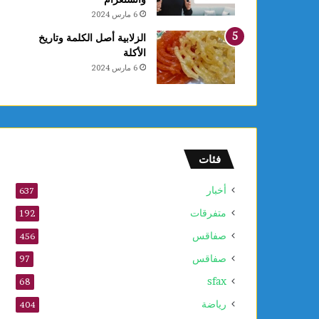
6 مارس 2024
الزلابية أصل الكلمة وتاريخ
الأكلة
6 مارس 2024
فئات
أخبار
637
متفرقات
192
صفاقس
456
صفاقس
97
sfax
68
رياضة
404