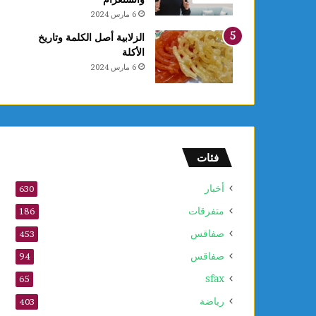
6 مارس 2024
الزلابية أصل الكلمة وتاريخ
الأكلة
6 مارس 2024
فئات
أخبار
630
متفرقات
186
صفاقس
453
صفاقس
94
sfax
65
رياضة
403