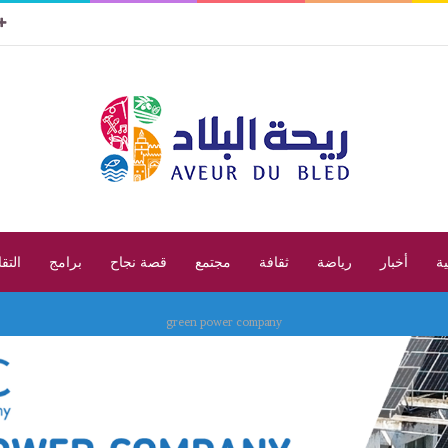
ية
أخبار
رياضة
ثقافة
مجتمع
قصة نجاح
برامج
التق
green power company