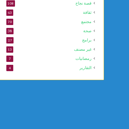
قصة نجاح
108
ثقافة
63
مجتمع
70
صحة
38
برامج
27
غير مصنف
13
رمضانيات
7
التقارير
4