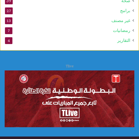
صحة
39
برامج
27
غير مصنف
13
رمضانيات
7
التقارير
4
Tlive