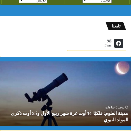
تابعنا
95
Fans
دينة
ي
لعلوم:
ا
لكيًا
ت
1
ب
وت
ا
رة
ا
هر
ل
بيع
ت
يوجد 6 ساعات
مدينة العلوم: فلكيًا 14 أوت غرة شهر ربيع الأول و25 أوت ذكرى
لأول
0
المولد النبوي
و25
س
وت