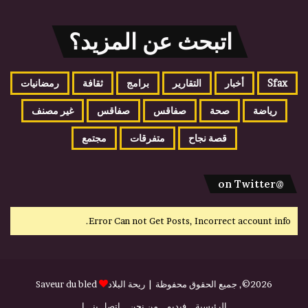
اتبحث عن المزيد؟
Sfax
أخبار
التقارير
برامج
ثقافة
رمضانيات
رياضة
صحة
صفاقس
صفاقس
غير مصنف
قصة نجاح
متفرقات
مجتمع
@on Twitter
Error Can not Get Posts, Incorrect account info.
2026©, جميع الحقوق محفوظة |
ريحة البلاد
Saveur du bled
الرئيسية
فيديو
من نحن
إتصل بنـــا