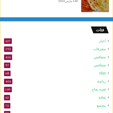
6 مارس 2024
فئات
أخبار
637
متفرقات
192
صفاقس
456
صفاقس
97
sfax
68
رياضة
404
قصة نجاح
109
ثقافة
63
مجتمع
72