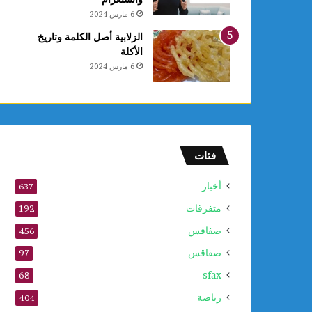
6 مارس 2024
الزلابية أصل الكلمة وتاريخ
الأكلة
6 مارس 2024
فئات
أخبار
637
متفرقات
192
صفاقس
456
صفاقس
97
sfax
68
رياضة
404