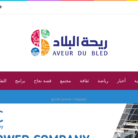
ية
أخبار
رياضة
ثقافة
مجتمع
قصة نجاح
برامج
التق
green power company