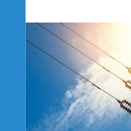
مواطنة
أوروبية
تعلن
إسلامها
بمكتب
مفتي
الجمهورية
يوجد 3 أيام
رياضي بساقية الدائر يتعاقد رسميًا مع
مواطنة أوروبية تعل
شلي
الجمهورية