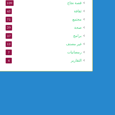
قصة نجاح
109
ثقافة
63
مجتمع
72
صحة
39
برامج
27
غير مصنف
13
رمضانيات
7
التقارير
4