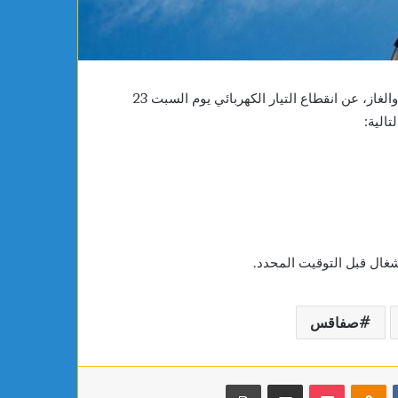
أعلنت مصالح إقليم صفاقس الجنوبية للشركة التونسية للكهرباء والغاز، عن انقطاع التيار الكهربائي يوم السبت 23
شغال قبل التوقيت المحدد.
صفاقس
بوكيت
Odnoklassniki
مشاركة عبر البريد
طباعة