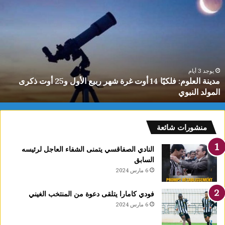
م:
الدي
تتوج
بذهبي
البطو
العرب
للشط
تحت
وجد 3 أيام
ي
مدينة العلوم: فلكيًا 14 أوت غرة شهر ربيع الأول و25 أوت ذكرى
10
مولد النبوي
سن
سنوا
د
منشورات شائعة
ي
النادي الصفاقسي يتمنى الشفاء العاجل لرئيسه
السابق
6 مارس 2024
فودي كامارا يتلقى دعوة من المنتخب الغيني
6 مارس 2024