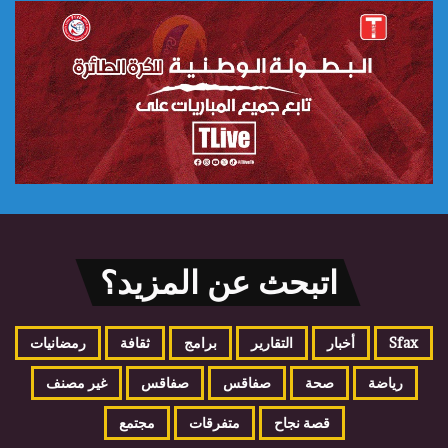
اتبحث عن المزيد؟
Sfax
أخبار
التقارير
برامج
ثقافة
رمضانيات
رياضة
صحة
صفاقس
صفاقس
غير مصنف
قصة نجاح
متفرقات
مجتمع