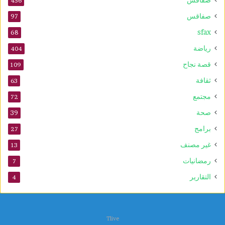
456
صفاقس
97
sfax
68
رياضة
404
قصة نجاح
109
ثقافة
63
مجتمع
72
صحة
39
برامج
27
غير مصنف
13
رمضانيات
7
التقارير
4
Tlive