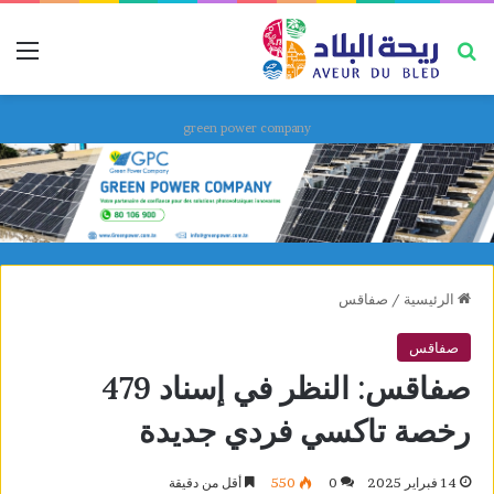
بحث عن
قائ
green power company
الرئيسية
/
صفاقس
صفاقس
صفاقس: النظر في إسناد 479
رخصة تاكسي فردي جديدة
14 فبراير 2025
0
550
أقل من دقيقة