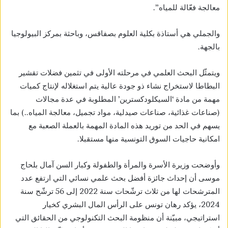
معالجة فعّالة للمياه”.
والجملي هي أستاذة بكلية العلوم بصفاقس، وباحثة بمركز البيولوجيا
بالجهة.
ويتمثّل البحث العلمي في مرحلته الأولى في تثمين فضلات تقشير
البطاطا لاستخراج نشاء ذو جودة عالية يتم استغلاله لإنتاج كميات
مهمة من مادة ‘السيكلودكسترين’ المطلوبة في عدة مجالات
(صناعات غذائية، صناعات صيدلية، مواد تجميل، معالجة المياه..) بما
يسهم في الحد من توريد هذه المادة المهمة بالعملة الصعبة مع
امكانية حاجيات السوق التونسية منها مستقبلا.
وأوضحت وزيرة الأسرة والمرأة والطفولة وكبار السن آمال بلحاج
موسى أن إحداث جائزة أفضل بحث علمي نسائي التي ارتفع عدد
المترشحات لها من ثلاث ترشّحات سنة 2022 إلى 56 ترشّح سنة
2024، يؤكد رهان تونس على الرأس المال البشري كخيار
استراتيجي، مبيّنة أن منظومة البحث التكنولوجي من الحقائق التي