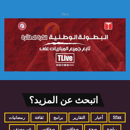
Tlive
اتبحث عن المزيد؟
Sfax
أخبار
التقارير
برامج
ثقافة
رمضانيات
رياضة
صحة
صفاقس
صفاقس
غير مصنف