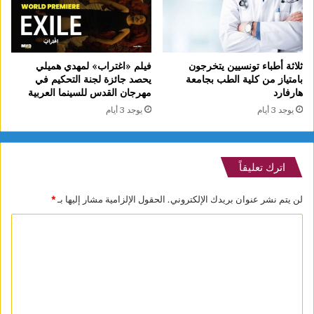
ثلاثة أطباء تونسيين يتخرجون
فيلم «اغتراب» لمهدي هميلي
بامتياز من كلية الطب بجامعة
يحصد جائزة لجنة التحكيم في
هارفارد
مهرجان القدس للسينما العربية
يوجد 3 أيام
يوجد 3 أيام
اترك تعليقاً
لن يتم نشر عنوان بريدك الإلكتروني.
الحقول الإلزامية مشار إليها بـ
*
ا
ل
ت
ع
ل