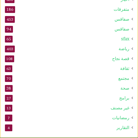
متفرقات
186
صفاقس
453
صفاقس
94
sfax
65
رياضة
403
قصة نجاح
108
ثقافة
63
مجتمع
70
صحة
38
برامج
27
غير مصنف
13
رمضانيات
7
التقارير
4