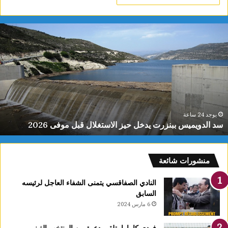
باحثون
يطورون
عقارًا
جديدًا
يحدّ
من
نمو
الأورام
يوجد 24 ساعة
باحثون يطورون عقارًا جديدًا ي
السرطانية
لاستغلال قبل موفى 2026
فعالية العلاجات
ويعزز
فعالية
العلاجات
منشورات شائعة
النادي الصفاقسي يتمنى الشفاء العاجل لرئيسه
السابق
6 مارس 2024
فودي كامارا يتلقى دعوة من المنتخب الغيني