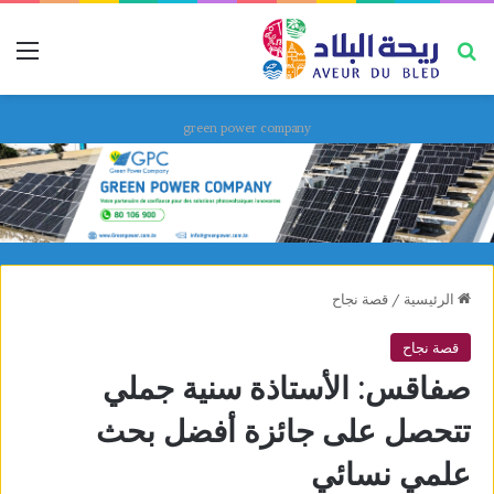
بحث عن
قائ
green power company
الرئيسية
/
قصة نجاح
قصة نجاح
صفاقس: الأستاذة سنية جملي
تتحصل على جائزة أفضل بحث
علمي نسائي