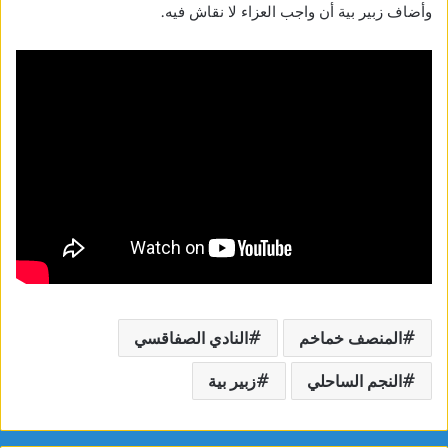
وأضاف زبير بية أن واجب العزاء لا نقاش فيه.
المنصف خماخم
النادي الصفاقسي
النجم الساحلي
زبير بية