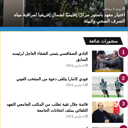
فريقيا
ا
مراقبة
ا
يوجد 5 ساعات
اختيار معهد باستور مركزًا إقليميًا لشمال إفريقيا لمراقبة مياه
ياه
ل
الصرف الصحي والبيئة
لصرف
ت
لصحي
6
البيئة
س
منشورات شائعة
النادي الصفاقسي يتمنى الشفاء العاجل لرئيسه
السابق
6 مارس 2024
فودي كامارا يتلقى دعوة من المنتخب الغيني
6 مارس 2024
قائمة جلال تقية تطلب من المكتب الجامعي التعهد
التلقائي بملف انتخابات الجامعة
6 مارس 2024