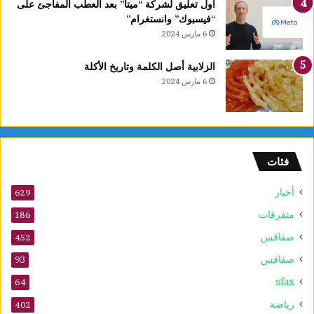
أول تعليق لشركة “ميتا” بعد العطب المفاجئ على
“فيسبوك” وانستغرام”
6 مارس 2024
الزلابية أصل الكلمة وتاريخ الأكلة
6 مارس 2024
فئات
أخبار
629
متفرقات
186
صفاقس
452
صفاقس
93
sfax
64
رياضة
402