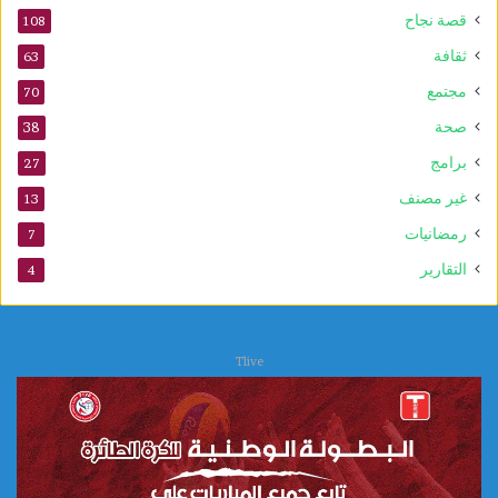
قصة نجاح
108
ثقافة
63
مجتمع
70
صحة
38
برامج
27
غير مصنف
13
رمضانيات
7
التقارير
4
Tlive