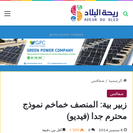
بحث عن
قائ
green power company
الرئيسية
/
صفاقس
صفاقس
زبير بية: المنصف خماخم نموذج
محترم جدا (فيديو)
8 سبتمبر 2024
0
1٬339
أقل من دقيقة