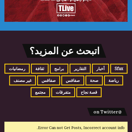
اتبحث عن المزيد؟
Sfax
أخبار
التقارير
برامج
ثقافة
رمضانيات
رياضة
صحة
صفاقس
صفاقس
غير مصنف
قصة نجاح
متفرقات
مجتمع
@on Twitter
Error Can not Get Posts, Incorrect account info.