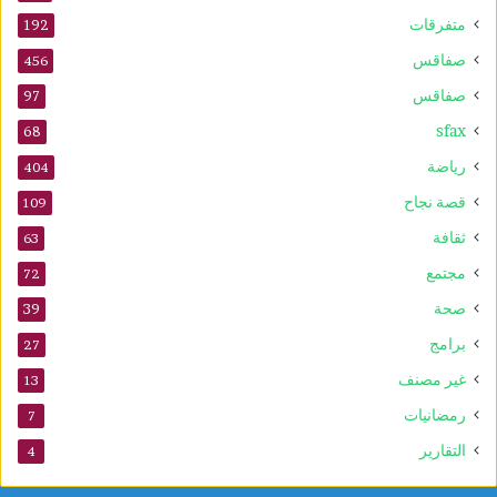
متفرقات
192
صفاقس
456
صفاقس
97
sfax
68
رياضة
404
قصة نجاح
109
ثقافة
63
مجتمع
72
صحة
39
برامج
27
غير مصنف
13
رمضانيات
7
التقارير
4