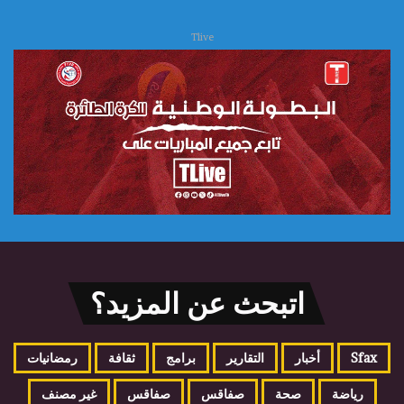
Tlive
اتبحث عن المزيد؟
Sfax
أخبار
التقارير
برامج
ثقافة
رمضانيات
رياضة
صحة
صفاقس
صفاقس
غير مصنف