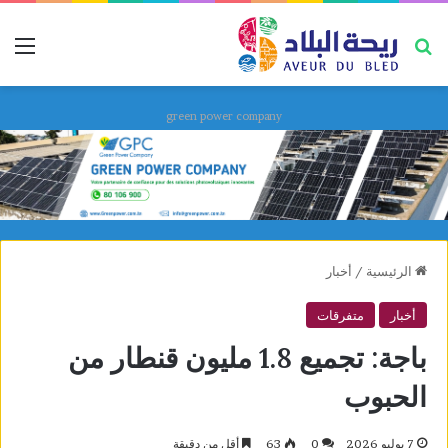
بحث عن
قائ
green power company
الرئيسية
/
أخبار
أخبار
متفرقات
باجة: تجميع 1.8 مليون قنطار من
الحبوب
7 يوليو 2026
0
63
أقل من دقيقة