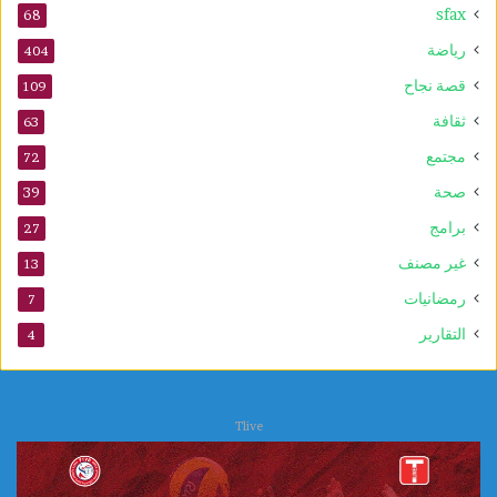
sfax
68
رياضة
404
قصة نجاح
109
ثقافة
63
مجتمع
72
صحة
39
برامج
27
غير مصنف
13
رمضانيات
7
التقارير
4
Tlive