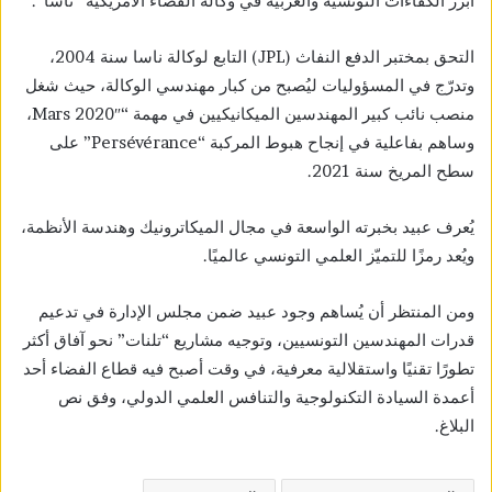
أبرز الكفاءات التونسية والعربية في وكالة الفضاء الأمريكية “ناسا”.
التحق بمختبر الدفع النفاث (JPL) التابع لوكالة ناسا سنة 2004،
وتدرّج في المسؤوليات ليُصبح من كبار مهندسي الوكالة، حيث شغل
منصب نائب كبير المهندسين الميكانيكيين في مهمة “Mars 2020″،
وساهم بفاعلية في إنجاح هبوط المركبة “Persévérance” على
سطح المريخ سنة 2021.
يُعرف عبيد بخبرته الواسعة في مجال الميكاترونيك وهندسة الأنظمة،
ويُعد رمزًا للتميّز العلمي التونسي عالميًا.
ومن المنتظر أن يُساهم وجود عبيد ضمن مجلس الإدارة في تدعيم
قدرات المهندسين التونسيين، وتوجيه مشاريع “تلنات” نحو آفاق أكثر
تطورًا تقنيًا واستقلالية معرفية، في وقت أصبح فيه قطاع الفضاء أحد
أعمدة السيادة التكنولوجية والتنافس العلمي الدولي، وفق نص
البلاغ.