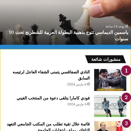
ذهبية
ب
لبطولة
ط
لعربية
ل
لشطرنج
ا
حت
ا
يوجد 14 ساعة
ياسمين الديماسي تتوج بذهبية البطولة العربية للشطرنج تحت 10
1
ب
سنوات
نوات
منشورات شائعة
النادي الصفاقسي يتمنى الشفاء العاجل لرئيسه
السابق
6 مارس 2024
فودي كامارا يتلقى دعوة من المنتخب الغيني
6 مارس 2024
قائمة جلال تقية تطلب من المكتب الجامعي التعهد
التلقائي بملف انتخابات الجامعة