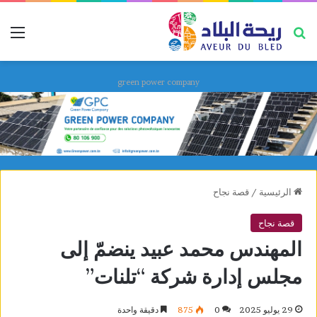
بحث عن
قائ
green power company
الرئيسية
/
قصة نجاح
قصة نجاح
المهندس محمد عبيد ينضمّ إلى
مجلس إدارة شركة “تلنات”
29 يوليو 2025
0
875
دقيقة واحدة