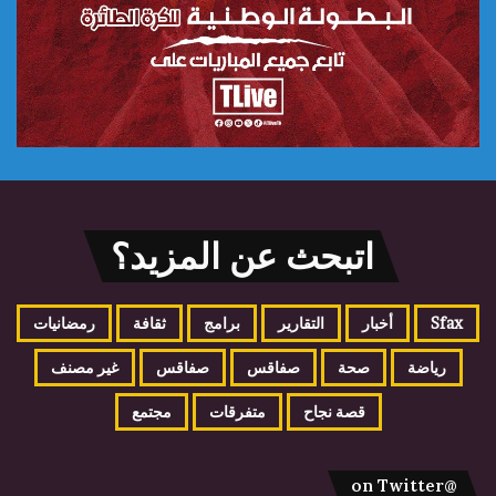
اتبحث عن المزيد؟
Sfax
أخبار
التقارير
برامج
ثقافة
رمضانيات
رياضة
صحة
صفاقس
صفاقس
غير مصنف
قصة نجاح
متفرقات
مجتمع
@on Twitter