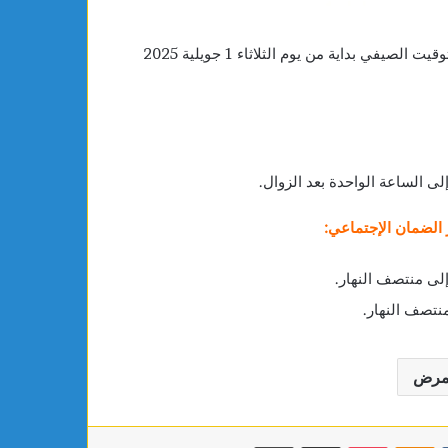
يعلم الصندوق الوطني للتأمين على المرض كافة منظوريه، أن التوقيت الصيفي بداية من يوم الثلاثاء 1 جويلية 2025
لى الساعة الواحدة بعد الزوال.
 الضمان الإجتماعي:
إلى منتصف النهار.
نتصف النهار.
لمرض
بوكيت
Odnoklassniki
مشاركة عبر البريد
طباعة