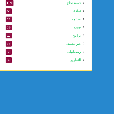
قصة نجاح
109
ثقافة
63
مجتمع
72
صحة
39
برامج
27
غير مصنف
13
رمضانيات
7
التقارير
4