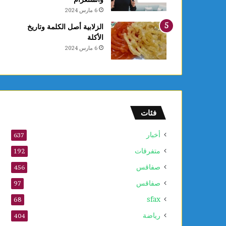
6 مارس 2024
الزلابية أصل الكلمة وتاريخ
الأكلة
6 مارس 2024
فئات
أخبار
637
متفرقات
192
صفاقس
456
صفاقس
97
sfax
68
رياضة
404