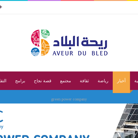
ية
أخبار
رياضة
ثقافة
مجتمع
قصة نجاح
برامج
التق
green power company