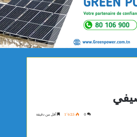
صيفي
0
1٬625
أقل من دقيقة