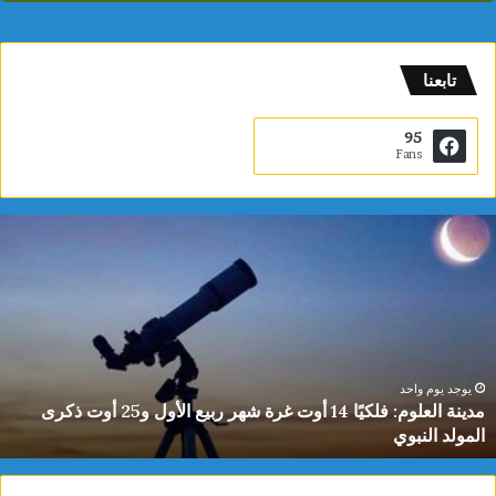
تابعنا
95
Fans
ياسمين
الديماسي
تتوج
بذهبية
البطولة
العربية
للشطرنج
تحت
يوجد يوم واحد
ياسمين الديماسي تتوج بذهبية البطولة العربية للشطرنج تحت 10
10
سنوات
سنوات