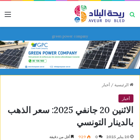
بحث عن
قائ
green power company
الرئيسية
/
أخبار
أخبار
الاثنين 20 جانفي 2025: سعر الذهب
بالدينار التونسي
20 يناير 2025
0
929
أقل من دقيقة