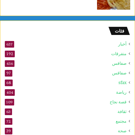
فئات
أخبار
637
متفرقات
192
صفاقس
456
صفاقس
97
sfax
68
رياضة
404
قصة نجاح
109
ثقافة
63
مجتمع
72
صحة
39