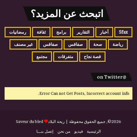
اتبحث عن المزيد؟
Sfax
أخبار
التقارير
برامج
ثقافة
رمضانيات
رياضة
صحة
صفاقس
صفاقس
غير مصنف
قصة نجاح
متفرقات
مجتمع
@on Twitter
Error Can not Get Posts, Incorrect account info.
2026©, جميع الحقوق محفوظة |
ريحة البلاد
Saveur du bled
الرئيسية
فيديو
من نحن
إتصل بنـــا