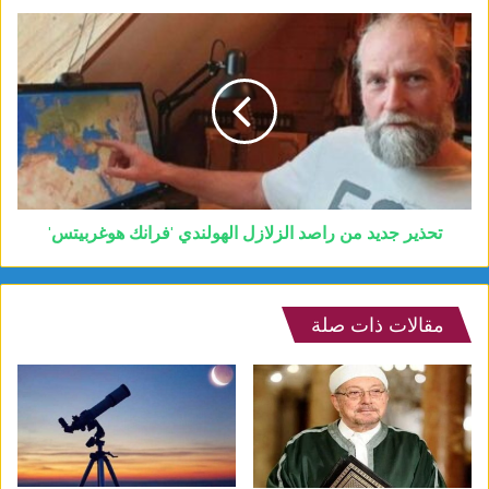
تحذير جديد من راصد الزلازل الهولندي 'فرانك هوغربيتس'
مقالات ذات صلة