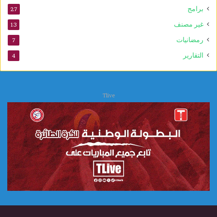
برامج
27
غير مصنف
13
رمضانيات
7
التقارير
4
Tlive