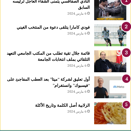
النادي الصفاقسي يتمنى الشفاء العاجل لرئيسه
يً
السابق
ا
6 مارس 2024
1
4
فودي كامارا يتلقى دعوة من المنتخب الغيني
أ
6 مارس 2024
و
ت
غ
قائمة جلال تقية تطلب من المكتب الجامعي التعهد
ر
التلقائي بملف انتخابات الجامعة
ة
6 مارس 2024
ش
ه
ر
أول تعليق لشركة “ميتا” بعد العطب المفاجئ على
ر
“فيسبوك” وانستغرام”
ب
6 مارس 2024
ي
ع
الزلابية أصل الكلمة وتاريخ الأكلة
ا
6 مارس 2024
ل
أ
و