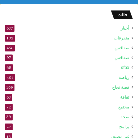
ل
و
فئات
2
5
أخبار
أ
637
و
متفرقات
192
ت
صفاقس
ذ
456
ك
صفاقس
97
ر
sfax
ى
68
ا
رياضة
404
ل
م
قصة نجاح
109
و
ثقافة
63
ل
د
مجتمع
72
ا
صحة
39
ل
ن
برامج
27
ب
غير مصنف
13