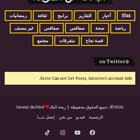
Sfax
أخبار
التقارير
برامج
ثقافة
رمضانيات
رياضة
صحة
صفاقس
صفاقس
غير مصنف
قصة نجاح
متفرقات
مجتمع
@on Twitter
Error Can not Get Posts, Incorrect account info.
2026©, جميع الحقوق محفوظة |
ريحة البلاد
Saveur du bled
الرئيسية
فيديو
من نحن
إتصل بنـــا
فيسبوك
يوتيوب
انستقرام
‫TikTok