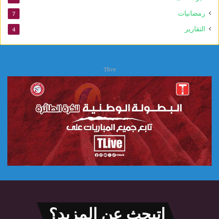
و
ي
رمضانيات
7
التقارير
4
Tlive
اتبحث عن المزيد؟