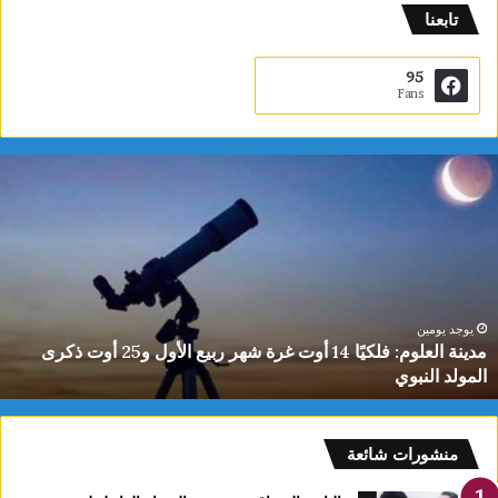
تابعنا
95
Fans
م
د
ي
ن
ة
ا
ل
ع
يوجد يومين
مدينة العلوم: فلكيًا 14 أوت غرة شهر ربيع الأول و25 أوت ذكرى
ل
المولد النبوي
و
م
:
ف
منشورات شائعة
ل
ك