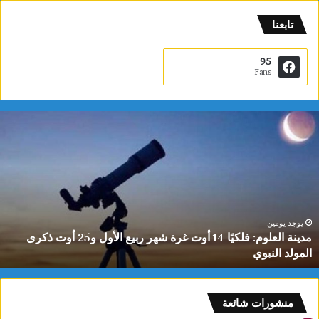
تابعنا
95
Fans
م
د
ي
ن
ة
ا
ل
ع
يوجد يومين
مدينة العلوم: فلكيًا 14 أوت غرة شهر ربيع الأول و25 أوت ذكرى
ل
المولد النبوي
و
م
:
ف
منشورات شائعة
ل