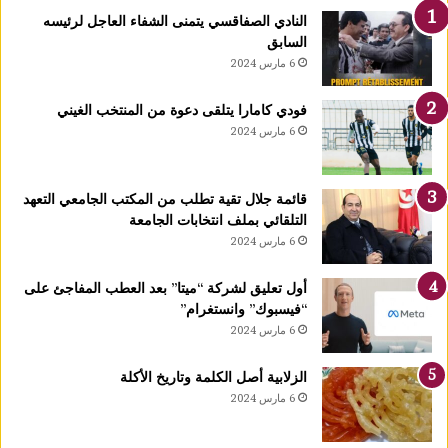
ك
النادي الصفاقسي يتمنى الشفاء العاجل لرئيسه
يً
السابق
ا
6 مارس 2024
1
4
فودي كامارا يتلقى دعوة من المنتخب الغيني
أ
6 مارس 2024
و
ت
غ
قائمة جلال تقية تطلب من المكتب الجامعي التعهد
ر
التلقائي بملف انتخابات الجامعة
ة
6 مارس 2024
ش
ه
ر
أول تعليق لشركة “ميتا” بعد العطب المفاجئ على
ر
“فيسبوك” وانستغرام”
ب
6 مارس 2024
ي
ع
الزلابية أصل الكلمة وتاريخ الأكلة
ا
6 مارس 2024
ل
أ