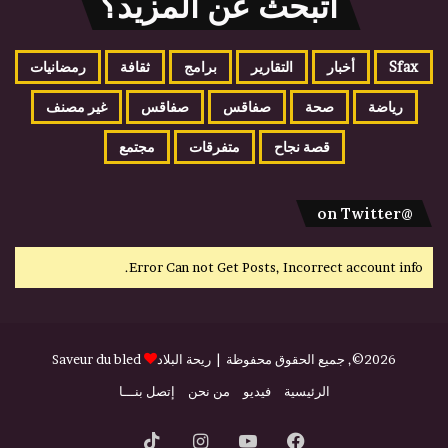
اتبحث عن المزيد؟
Sfax
أخبار
التقارير
برامج
ثقافة
رمضانيات
رياضة
صحة
صفاقس
صفاقس
غير مصنف
قصة نجاح
متفرقات
مجتمع
@on Twitter
Error Can not Get Posts, Incorrect account info.
2026©, جميع الحقوق محفوظة |
ريحة البلاد
Saveur du bled
الرئيسية
فيديو
من نحن
إتصل بنـــا
فيسبوك
يوتيوب
انستقرام
‫TikTok