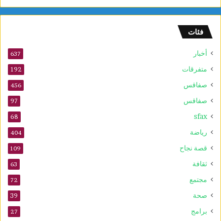
و
ل
و
فئات
2
5
أخبار
أ
637
و
متفرقات
192
ت
صفاقس
ذ
456
ك
صفاقس
97
ر
sfax
ى
68
ا
رياضة
404
ل
م
قصة نجاح
109
و
ثقافة
63
ل
د
مجتمع
72
ا
صحة
39
ل
ن
برامج
27
ب