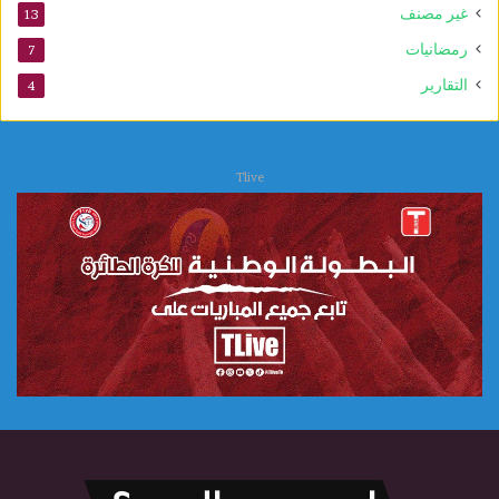
غير مصنف
13
و
ي
رمضانيات
7
التقارير
4
Tlive