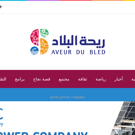
ية
أخبار
رياضة
ثقافة
مجتمع
قصة نجاح
برامج
التق
green power company