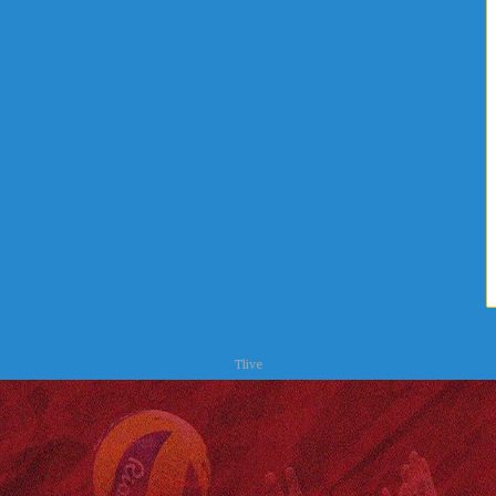
ا
ح
ت
ر
س
Tlive