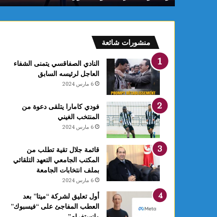
م
:
ف
ل
منشورات شائعة
ك
يً
النادي الصفاقسي يتمنى الشفاء
ا
العاجل لرئيسه السابق
1
6 مارس 2024
4
أ
فودي كامارا يتلقى دعوة من
و
المنتخب الغيني
ت
6 مارس 2024
غ
ر
ة
قائمة جلال تقية تطلب من
ش
المكتب الجامعي التعهد التلقائي
ه
بملف انتخابات الجامعة
ر
6 مارس 2024
ر
أول تعليق لشركة “ميتا” بعد
ب
العطب المفاجئ على “فيسبوك”
ي
وانستغرام”