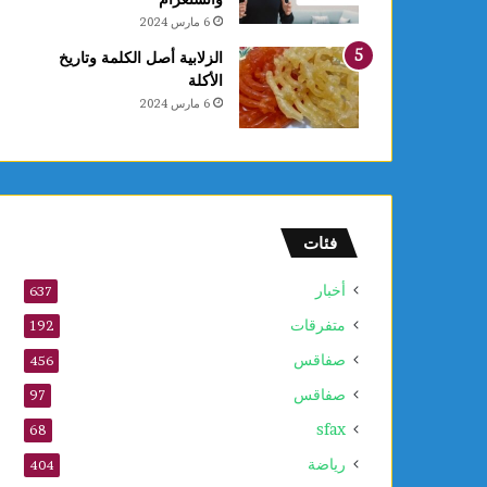
ع
6 مارس 2024
ا
ل
الزلابية أصل الكلمة وتاريخ
أ
الأكلة
و
6 مارس 2024
ل
و
2
5
أ
و
فئات
ت
ذ
أخبار
637
ك
متفرقات
ر
192
ى
صفاقس
456
ا
صفاقس
ل
97
م
sfax
68
و
ل
رياضة
404
د