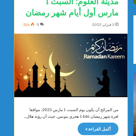
مدينة العلوم: السبت 1
مارس أول أيام شهر رمضان
5 فبراير 2025
0
516
ي
ص
ا
ف
س
ا
م
ق
ي
س
ن
:
من المرجّح أن يكون يوم السبت 1 مارس 2025، موافقا
ا
م
لغرة شهر رمضان 1446 هجري بتونس، حيث أن رؤية هلال…
يوجد 23 ساعة
يوجد 23 ساعة
ل
و
ياسمين الديماسي تتوج بذهبية البطولة العربية
صفاقس: م
د
ا
أكمل القراءة »
للشطرنج تحت 10 سنوات
المستشف
ي
ط