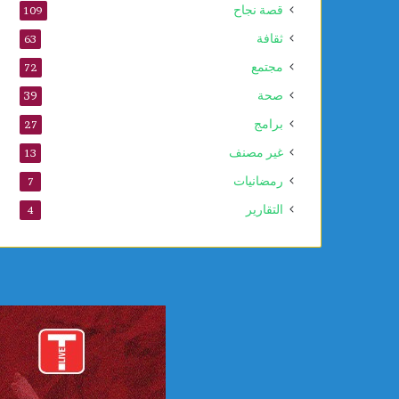
قصة نجاح
109
ا
ل
ثقافة
63
ن
مجتمع
72
ب
و
صحة
39
ي
برامج
27
غير مصنف
13
رمضانيات
7
التقارير
4