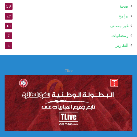
ا
صحة
39
ل
ن
برامج
27
ب
غير مصنف
13
و
ي
رمضانيات
7
التقارير
4
Tlive