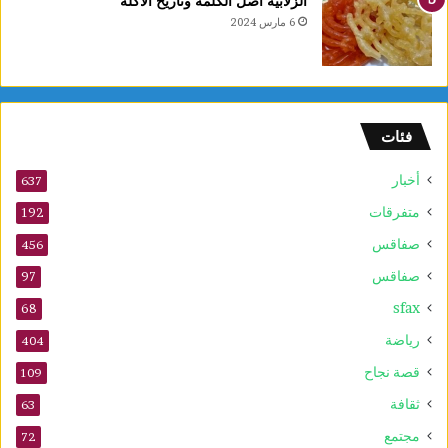
الزلابية أصل الكلمة وتاريخ الأكلة
ا
6 مارس 2024
ل
أ
و
ل
و
فئات
2
5
أخبار
أ
637
و
متفرقات
192
ت
صفاقس
ذ
456
ك
صفاقس
97
ر
sfax
ى
68
ا
رياضة
404
ل
م
قصة نجاح
109
و
ثقافة
63
ل
د
مجتمع
72