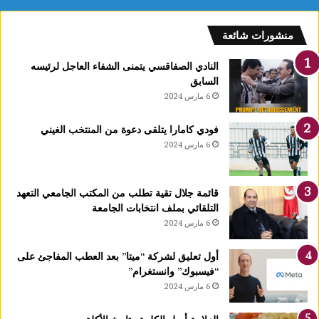
:
ف
منشورات شائعة
ل
ك
النادي الصفاقسي يتمنى الشفاء العاجل لرئيسه
يً
السابق
ا
6 مارس 2024
1
4
فودي كامارا يتلقى دعوة من المنتخب الغيني
أ
6 مارس 2024
و
ت
غ
قائمة جلال تقية تطلب من المكتب الجامعي التعهد
ر
التلقائي بملف انتخابات الجامعة
ة
6 مارس 2024
ش
ه
ر
أول تعليق لشركة “ميتا” بعد العطب المفاجئ على
ر
“فيسبوك” وانستغرام”
ب
6 مارس 2024
ي
ع