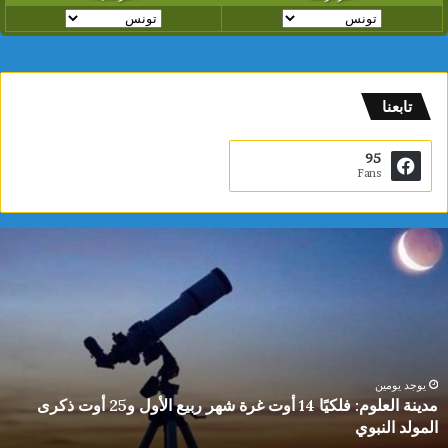
تابعنا
95
Fans
م
د
ي
ن
ة
ا
ل
ع
يوجد يومين
مدينة العلوم: فلكيًا 14 أوت غرة شهر ربيع الأول و25 أوت ذكرى
ل
المولد النبوي
و
م