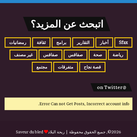
اتبحث عن المزيد؟
Sfax
أخبار
التقارير
برامج
ثقافة
رمضانيات
رياضة
صحة
صفاقس
صفاقس
غير مصنف
قصة نجاح
متفرقات
مجتمع
@on Twitter
Error Can not Get Posts, Incorrect account info.
2026©, جميع الحقوق محفوظة |
ريحة البلاد
Saveur du bled