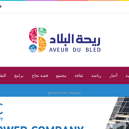
ية
أخبار
رياضة
ثقافة
مجتمع
قصة نجاح
برامج
التق
green power company