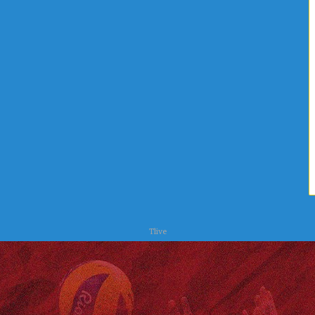
ا
ح
ت
ر
س
Tlive