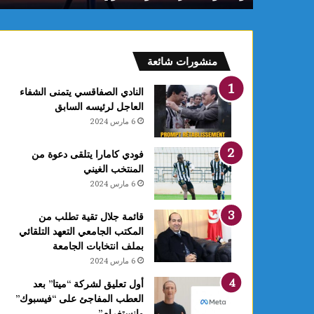
م
:
ف
ل
منشورات شائعة
ك
يً
النادي الصفاقسي يتمنى الشفاء
ا
العاجل لرئيسه السابق
1
6 مارس 2024
4
أ
فودي كامارا يتلقى دعوة من
و
المنتخب الغيني
ت
6 مارس 2024
غ
ر
ة
قائمة جلال تقية تطلب من
ش
المكتب الجامعي التعهد التلقائي
ه
بملف انتخابات الجامعة
ر
6 مارس 2024
ر
أول تعليق لشركة “ميتا” بعد
ب
العطب المفاجئ على “فيسبوك”
ي
وانستغرام”