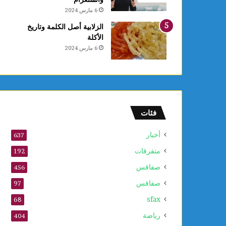
ع
6 مارس 2024
ا
ل
الزلابية أصل الكلمة وتاريخ
أ
الأكلة
و
6 مارس 2024
ل
و
2
5
أ
و
فئات
ت
ذ
أخبار
637
ك
متفرقات
ر
192
ى
صفاقس
456
ا
صفاقس
ل
97
م
sfax
68
و
ل
رياضة
404
د