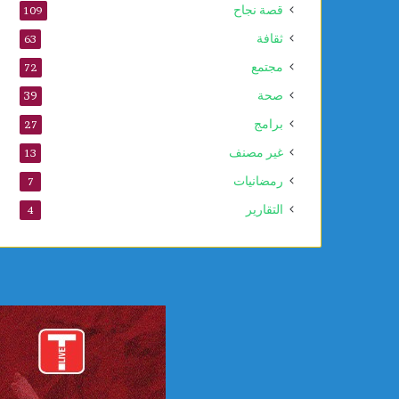
قصة نجاح
109
ا
ل
ثقافة
63
ن
مجتمع
72
ب
و
صحة
39
ي
برامج
27
غير مصنف
13
رمضانيات
7
التقارير
4