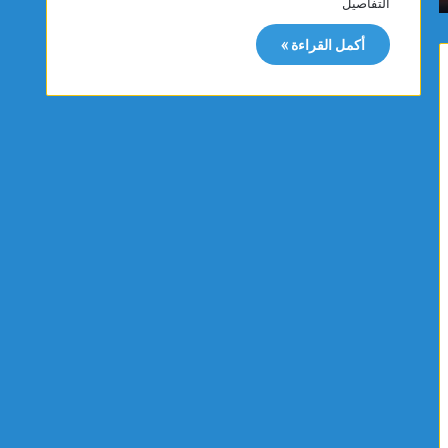
التفاصيل
م
ن
ا
ة
أكمل القراءة »
س
ت
ي
ت
ت
ب
ت
ر
و
ع
ج
ب
ب
ت
ذ
ج
ه
ه
ب
ي
ي
ز
ة
ا
ا
ت
ل
ط
ب
ب
ط
ي
و
ة
ل
ل
ة
ف