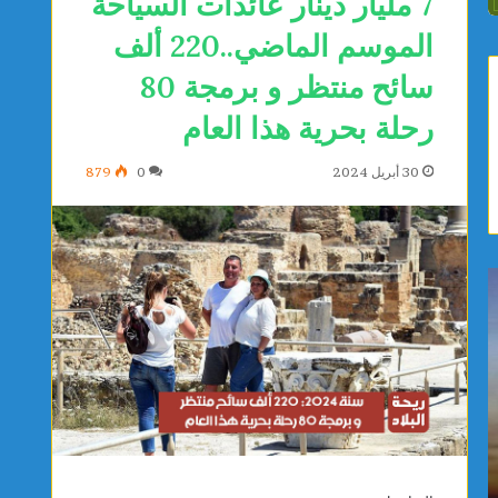
7 مليار دينار عائدات السياحة
الموسم الماضي..220 ألف
سائح منتظر و برمجة 80
رحلة بحرية هذا العام
30 أبريل 2024
0
879
ي
ص
ا
ف
س
ا
م
ق
ي
س
ن
:
ا
م
يوجد 23 ساعة
يوجد 23 ساعة
ل
و
ياسمين الديماسي تتوج بذهبية البطولة العربية
صفاقس: م
د
ا
للشطرنج تحت 10 سنوات
المستشف
ي
ط