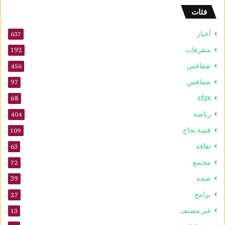
و
فئات
2
5
أخبار
أ
637
و
متفرقات
192
ت
صفاقس
ذ
456
ك
صفاقس
97
ر
sfax
ى
68
ا
رياضة
404
ل
م
قصة نجاح
109
و
ثقافة
63
ل
د
مجتمع
72
ا
صحة
39
ل
ن
برامج
27
ب
غير مصنف
13
و
ي