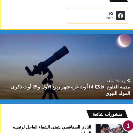
95
Fans
م
د
ي
ن
ة
ا
ل
ع
يوجد 20 ساعة
مدينة العلوم: فلكيًا 14 أوت غرة شهر ربيع الأول و25 أوت ذكرى
ل
المولد النبوي
و
م
:
ف
منشورات شائعة
ل
ك
النادي الصفاقسي يتمنى الشفاء العاجل لرئيسه
يً