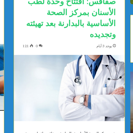
صفاقس: افتتاح وحدة لطب
الأسنان بمركز الصحة
الأساسية بالبدارنة بعد تهيئته
وتجديده
يوجد 3 أيام
0
121
ص
ا
ف
ل
ا
ت
ق
ق
س
د
:
م
م
ا
يوجد 4 ساعات
يوجد 4
و
ل
ة
صفاقس: مواطنة تتبرع بتجهيزات طبية لفائدة
التق
ا
ر
المستشفى الجهوي بالمحرس
رشا
ط
ي