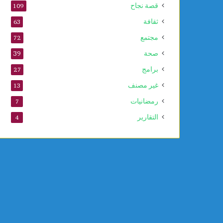
قصة نجاح
109
ا
ت
ثقافة
63
مجتمع
72
صحة
39
برامج
27
غير مصنف
13
رمضانيات
7
التقارير
4