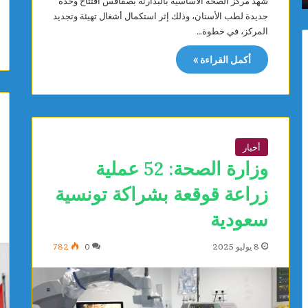
شهد مركز الصحة الأساسية بالبدارنة بصفاقس افتتاح وحدة
ن
ا
جديدة لطب الأسنان، وذلك إثر استكمال أشغال تهيئة وتجديد
ة
ض
المركز، في خطوة…
ت
ي
ت
ب
أكمل القراءة »
ب
س
ر
ا
ع
ق
ب
ي
ت
ة
ج
ا
أخبار
ه
ل
وزارة الصحة: 52 عملية
ي
د
ز
ا
زراعة قوقعة بشراكة تونسية
ا
ئ
ت
ر
سعودية
ط
ي
ب
ت
8 يوليو 2025
0
782
ي
ع
ة
ا
ل
ق
ف
د