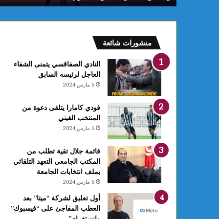
م
ا
س
ي
منشورات شائعة
ت
ت
النادي الصفاقسي يتمنى الشفاء
و
العاجل لرئيسه السابق
ج
6 مارس 2024
ب
ذ
فودي كامارا يتلقى دعوة من
ه
المنتخب الغيني
ب
6 مارس 2024
ي
ة
ا
قائمة جلال تقية تطلب من
ل
المكتب الجامعي التعهد التلقائي
ب
بملف انتخابات الجامعة
ط
6 مارس 2024
و
أول تعليق لشركة “ميتا” بعد
ل
العطب المفاجئ على “فيسبوك”
ة
وانستغرام”