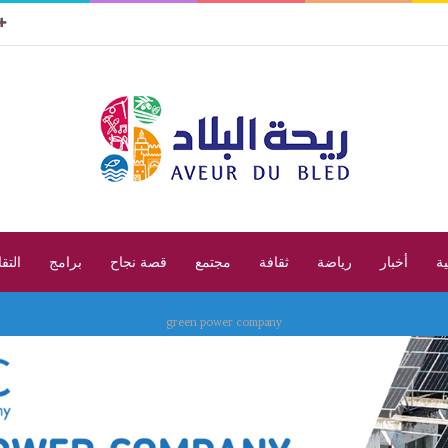
ية
أخبار
رياضة
ثقافة
مجتمع
قصة نجاح
برامج
التق
green power company