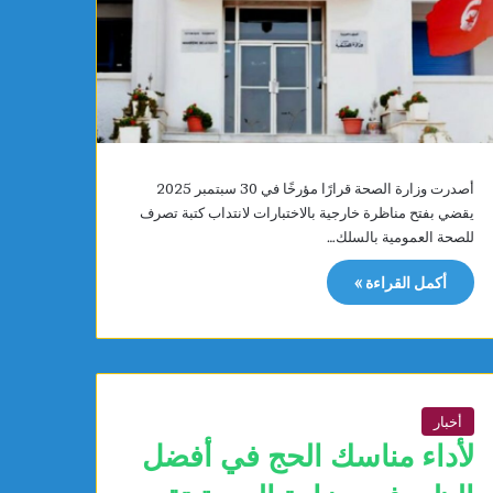
ت
ي
ا
ل
ج
م
ه
و
أصدرت وزارة الصحة قرارًا مؤرخًا في 30 سبتمبر 2025
ر
يقضي بفتح مناظرة خارجية بالاختبارات لانتداب كتبة تصرف
ي
للصحة العمومية بالسلك…
ة
أكمل القراءة »
أخبار
لأداء مناسك الحج في أفضل