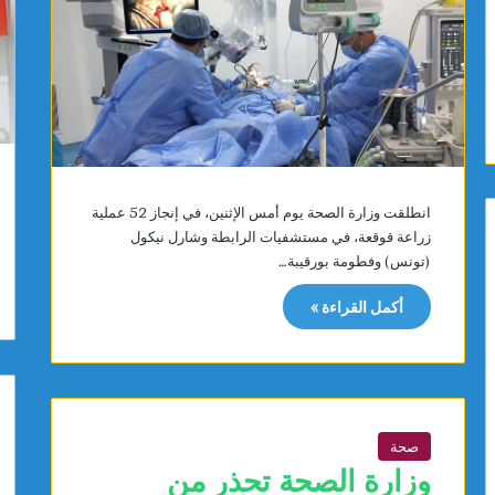
ا
ر
ئ
س
د
م
ة
يً
ا
ا
ل
م
م
ع
س
ر
ت
ش
انطلقت وزارة الصحة يوم أمس الإثنين، في إنجاز 52 عملية
ش
ا
زراعة قوقعة، في مستشفيات الرابطة وشارل نيكول
ف
د
(تونس) وفطومة بورقيبة…
ى
ا
ا
ل
أكمل القراءة »
ل
ش
ج
ل
ه
ي
و
ي
ب
صحة
ا
ل
وزارة الصحة تحذر من
م