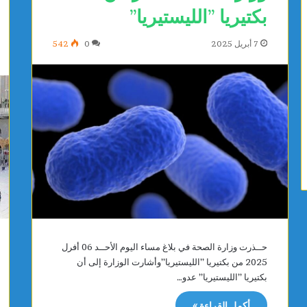
بكتيريا ’’الليستيريا’’
ح
ر
س
7 أبريل 2025
0
542
حــذرت وزارة الصحة في بلاغ مساء اليوم الأحــد 06 أفرل
2025 من بكتيريا ’’الليستيريا’’وأشارت الوزارة إلى أن
بكتيريا ’’الليستيريا’’ عدو…
أكمل القراءة »