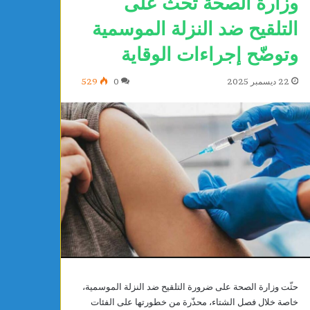
وزارة الصحة تحث على
التلقيح ضد النزلة الموسمية
وتوضّح إجراءات الوقاية
22 ديسمبر 2025
0
529
م
و
ا
ط
ن
ة
أ
 ساعات
يوجد 4 ساعات
و
دم الرياضي بساقية الدائر يتعاقد رسميًا مع
مواطنة أوروبي
حثّت وزارة الصحة على ضرورة التلقيح ضد النزلة الموسمية،
ر
د الشلي
الجمهورية
خاصة خلال فصل الشتاء، محذّرة من خطورتها على الفئات
و