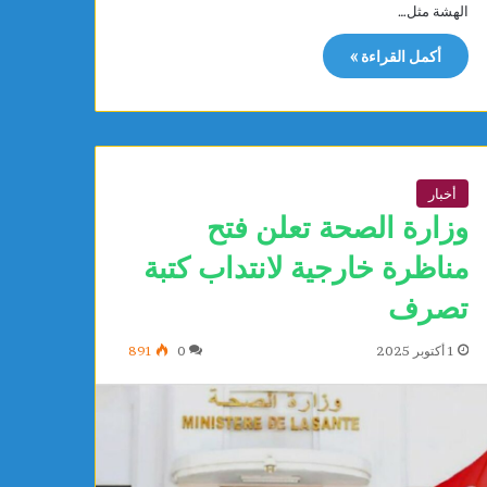
الهشة مثل…
ب
ي
أكمل القراءة »
ة
ت
ع
ل
ن
إ
أخبار
س
وزارة الصحة تعلن فتح
ل
ا
مناظرة خارجية لانتداب كتبة
م
ه
تصرف
ا
ب
1 أكتوبر 2025
0
891
م
ك
ت
ب
م
ف