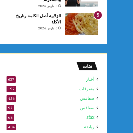
ا
6 مارس 2024
ل
ع
الزلابية أصل الكلمة وتاريخ
ر
الأكلة
ب
6 مارس 2024
ي
ة
ل
ل
ش
ط
فئات
ر
ن
أخبار
637
ج
متفرقات
ت
192
ح
صفاقس
456
ت
صفاقس
1
97
0
sfax
68
س
ن
رياضة
404
و