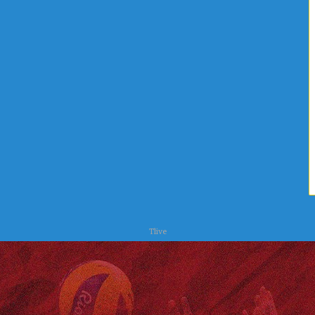
ا
ص
ل
ر
ي
ف
ة
ا
ا
ل
ل
ص
ع
ح
ل
ي
ا
و
ج
ا
ا
ل
ت
ب
ي
ئ
ة
Tlive