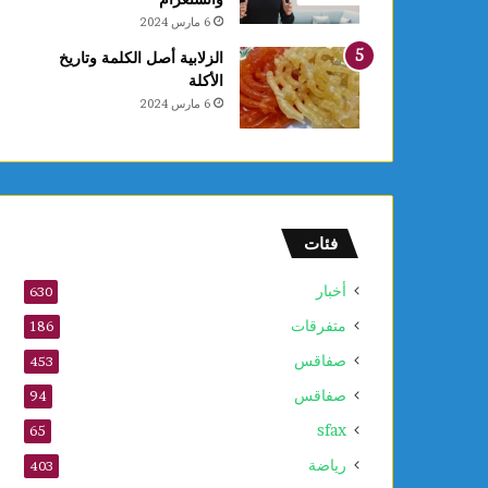
ل
6 مارس 2024
ق
ب
الزلابية أصل الكلمة وتاريخ
ل
الأكلة
م
6 مارس 2024
و
ف
ى
2
0
2
فئات
6
أخبار
630
متفرقات
186
صفاقس
453
صفاقس
94
sfax
65
رياضة
403