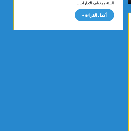
البيئة ومختلف الادارات…
م
ن
ا
ة
أكمل القراءة »
س
ت
ي
ت
ت
ب
ت
ر
و
ع
ج
ب
ب
ت
ذ
ج
ه
ه
ب
ي
ي
ز
ة
ا
ا
ت
ل
ط
ب
ب
ط
ي
و
ة
ل
ل
ة
ف