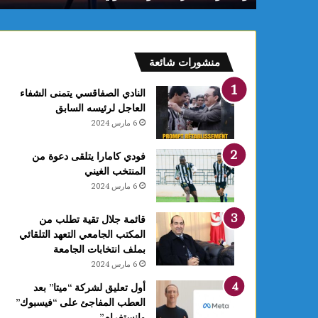
م
:
ف
ل
منشورات شائعة
ك
يً
النادي الصفاقسي يتمنى الشفاء
ا
العاجل لرئيسه السابق
1
6 مارس 2024
4
أ
فودي كامارا يتلقى دعوة من
و
المنتخب الغيني
ت
6 مارس 2024
غ
ر
ة
قائمة جلال تقية تطلب من
ش
المكتب الجامعي التعهد التلقائي
ه
بملف انتخابات الجامعة
ر
6 مارس 2024
ر
أول تعليق لشركة “ميتا” بعد
ب
العطب المفاجئ على “فيسبوك”
ي
وانستغرام”