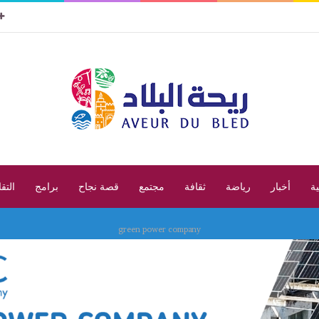
ية
أخبار
رياضة
ثقافة
مجتمع
قصة نجاح
برامج
التق
green power company