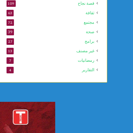
قصة نجاح
109
ا
ل
ثقافة
63
ن
مجتمع
72
ب
و
صحة
39
ي
برامج
27
غير مصنف
13
رمضانيات
7
التقارير
4