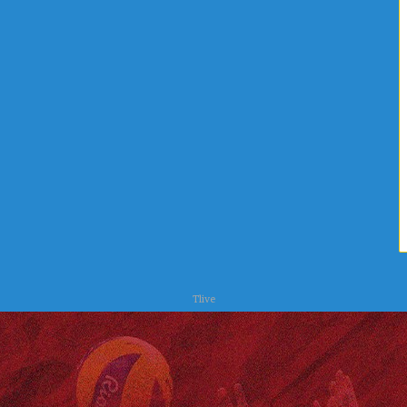
ا
ح
ت
ر
س
Tlive