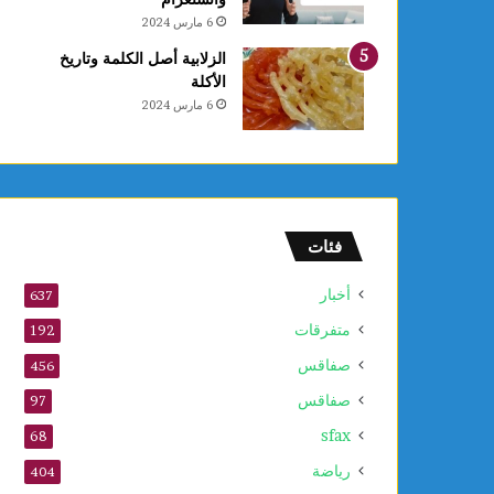
ع
6 مارس 2024
ا
ل
الزلابية أصل الكلمة وتاريخ
أ
الأكلة
و
6 مارس 2024
ل
و
2
5
أ
و
فئات
ت
ذ
أخبار
637
ك
متفرقات
ر
192
ى
صفاقس
456
ا
صفاقس
ل
97
م
sfax
68
و
ل
رياضة
404
د